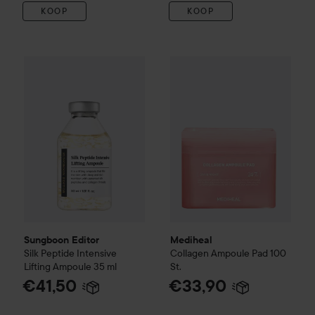
KOOP
KOOP
Sungboon Editor
Silk Peptide Intensive Lifting Ampoule
Mediheal
Collagen Ampoule 
35 
Sungboon Editor
Mediheal
Silk Peptide Intensive
Collagen Ampoule Pad
100
Lifting Ampoule
35 ml
St.
€41,50
€33,90