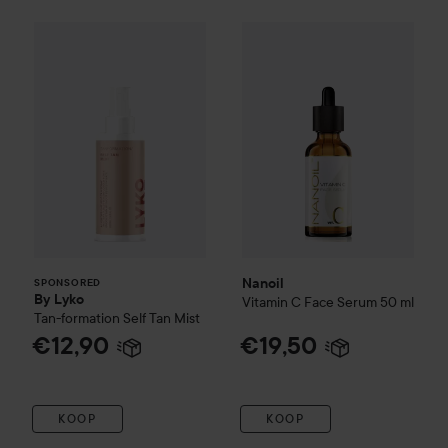
By Lyko
Tan-formation Self Tan Mist
Nanoil
Vitamin C Face Serum
5
€12,90
SPONSORED
Nanoil
SPONSORED
By Lyko
Vitamin C Face Serum
50 ml
Tan-formation Self Tan Mist
€12,90
€19,50
KOOP
KOOP