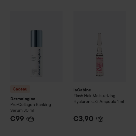
Cadeau
Dermalogica
Pro-Collagen
laCabine
Banking Serum
Flash Hair
Moisturizi
30 ml
€99
Cadeau
laCabine
Flash Hair
Moisturizing
Dermalogica
Hyaluronic x3 Ampoule
1 ml
Pro-Collagen
Banking
Serum
30 ml
€99
€3,90