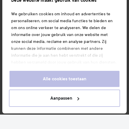
Deze website maakt gebruik van cookies
We gebruiken cookies om inhoud en advertenties te
Download hier onze app
personaliseren, om social media functies te bieden en
om ons online verkeer te analyseren. We delen de
informatie over jouw gebruik van onze website met
onze social media, reclame en analyse partners. Zij
kunnen deze informatie combineren met andere
informatie die je aan hen hebt verstrekt of die zij
hebben verzameld door jouw gebruik van hun diensten.
Je keurt ons gebruik van cookies goed door onze
website te blijven gebruiken. Voor meer informatie over
Alle cookies toestaan
hoe je je cookie-instellingen kunt wijzigen, verwijzen we
je graag door naar ons cookiebeleid.
Aanpassen
Copyright 2026