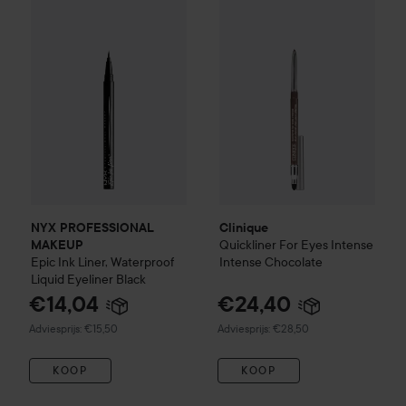
NYX PROFESSIONAL MAKEUP
Clinique
Epic Ink Liner, Waterproof L
Quickliner For Eyes 
NYX PROFESSIONAL
Clinique
Quickliner For Eyes Intense
MAKEUP
Epic Ink Liner, Waterproof
Intense
Chocolate
Liquid Eyeliner Black
€14,04
€24,40
Aanbevolen prijs €15,50
Aanbevolen prijs €28,50
Adviesprijs: €15,50
Adviesprijs: €28,50
KOOP
KOOP