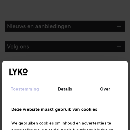
Nieuws en aanbiedingen
Volg ons
Klantenservice
Informatie
Toestemming
Details
Over
Ook interessant
Deze website maakt gebruik van cookies
We gebruiken cookies om inhoud en advertenties te
Download hier onze app