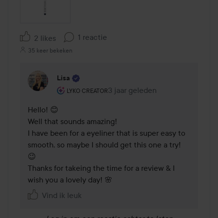
1 reactie
2 likes
35 keer bekeken
Lisa
De rol van de gebruiker: Lyko Creator.
3 jaar geleden
Reactie geladen 3 jaar geleden
LYKO CREATOR
Hello! 😊

Well that sounds amazing! 

I have been for a eyeliner that is super easy to 
smooth, so maybe I should get this one a try! 
😉

Thanks for takeing the time for a review & I 
wish you a lovely day! 🌸
Vind ik leuk