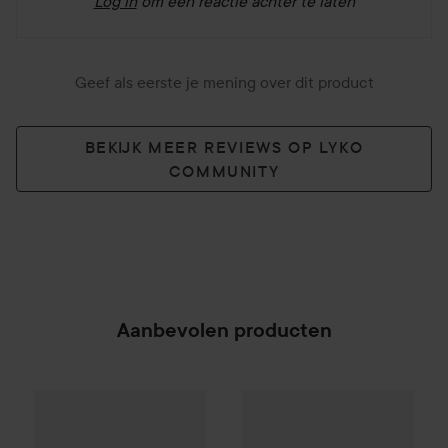
Log in
om een reactie achter te laten
Geef als eerste je mening over dit product
BEKIJK MEER REVIEWS OP LYKO
COMMUNITY
Aanbevolen producten
Waterclouds
Heat Protection Spray
By Lyko
Eyeconic Eyeliner Pe
200 ml
€21
SPONSORED