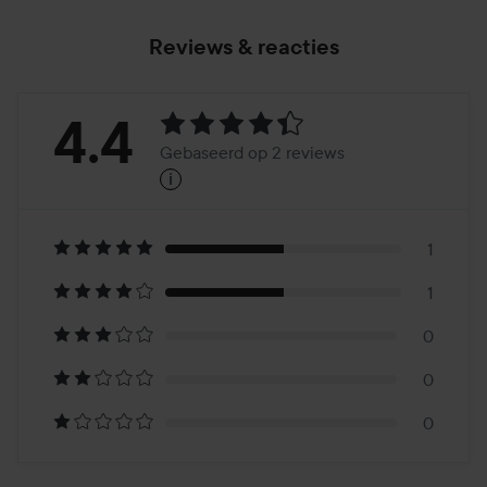
Reviews & reacties
Beoordeling:
4.4
Gebaseerd op 2 reviews
i
4.4
Gebaseerd
op
1
1
2
0
reviews
0
0