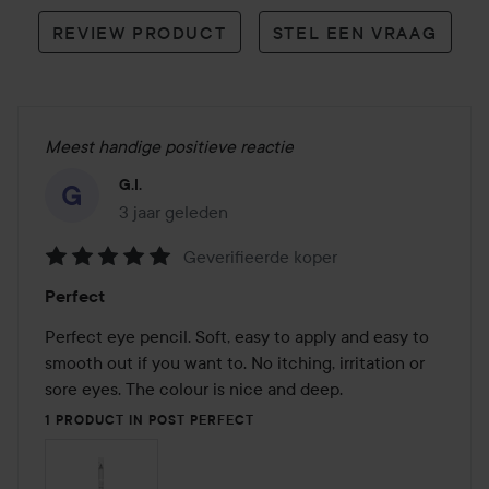
REVIEW PRODUCT
STEL EEN VRAAG
Meest handige positieve reactie
G.I.
3 jaar geleden
Het bericht is gemaakt 3 jaar geleden
Geverifieerde koper
Beoordeling:
Perfect
5
van
Perfect eye pencil. Soft, easy to apply and easy to 
de
smooth out if you want to. No itching, irritation or 
5
sore eyes. The colour is nice and deep. 
1 PRODUCT IN POST PERFECT