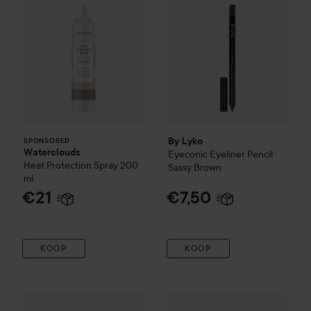
By Lyko
SPONSORED
Waterclouds
Eyeconic Eyeliner Pencil
Heat Protection Spray
200
Sassy Brown
ml
€21
€7,50
KOOP
KOOP
Maybelline New York
Tattoo
Tattoo Liner Gel Pencil
essence
Longlasting Eye Penc
Berry Bl