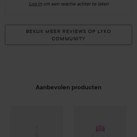
Log in
om een reactie achter te laten
BEKIJK MEER REVIEWS OP LYKO
COMMUNITY
Aanbevolen producten
Gleeze
Freeze Setting Spray
Garnier
Micellar Cleansing Wat
100 ml
€3,99
SPONSORED