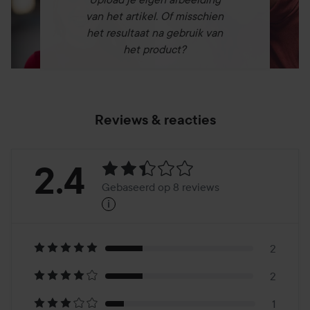
van het artikel. Of misschien
het resultaat na gebruik van
het product?
Reviews & reacties
Beoordeling:
2.4
Gebaseerd op 8 reviews
i
2.4
Gebaseerd
op
2
2
8
1