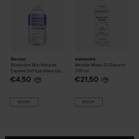
Garnier
elementrē
SkinActive
Skin Naturals
Micellar Water 2% Glycerin
Express 2in1 Eye Make-Up
200 ml
Remover
125 ml
€4,50
€21,50
KOOP
KOOP