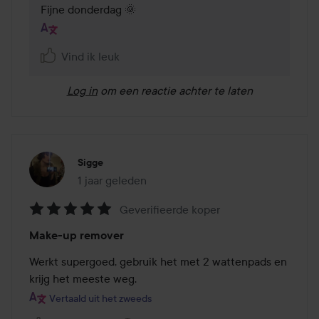
Fijne donderdag 🌞
Vind ik leuk
Log in
om een reactie achter te laten
Sigge
1 jaar geleden
Het bericht is gemaakt 1 jaar geleden
Geverifieerde koper
Beoordeling:
Make-up remover
5
van
Werkt supergoed, gebruik het met 2 wattenpads en 
de
krijg het meeste weg.
5
Vertaald uit het zweeds