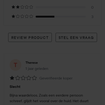
reviews
0
3
REVIEW PRODUCT
STEL EEN VRAAG
Therese
1 jaar geleden
Het bericht is gemaakt 1 jaar geleden
Geverifieerde koper
Beoordeling:
Slecht
1
van
Bijna waardeloos. Zoals een eerdere persoon 
de
schreef, glijdt het vooral over de huid. Het duurt 