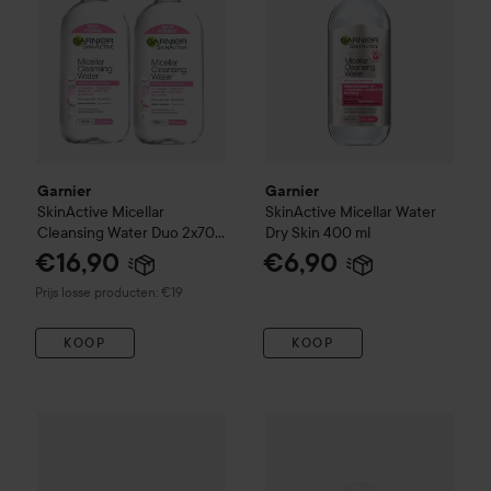
Garnier
Garnier
SkinActive
Micellar
SkinActive
Micellar Water
Cleansing Water Duo 2x700
Dry Skin
400 ml
ml
€16,90
€6,90
Prijs losse producten: €19
KOOP
KOOP
Garnier
SkinActive
Skin Naturals Express 2in1 Eye Make-Up
elementrē
Micellar Water 2% 