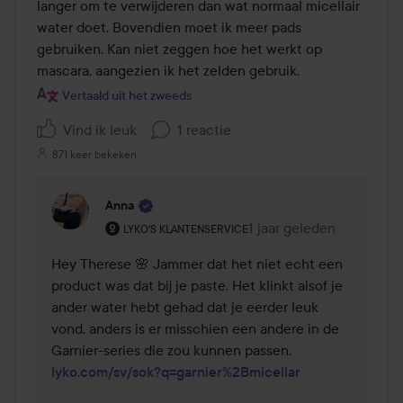
5
langer om te verwijderen dan wat normaal micellair 
water doet. Bovendien moet ik meer pads 
gebruiken. Kan niet zeggen hoe het werkt op 
mascara, aangezien ik het zelden gebruik.
Vertaald uit het zweeds
Vind ik leuk
1 reactie
871 keer bekeken
Anna
De rol van de gebruiker: Lyko's klantenservice.
1 jaar geleden
Reactie geladen 1 jaar 
LYKO'S KLANTENSERVICE
Hey Therese 🌸 Jammer dat het niet echt een 
product was dat bij je paste. Het klinkt alsof je 
ander water hebt gehad dat je eerder leuk 
vond, anders is er misschien een andere in de 
lyko.com/sv/sok?q=garnier%2Bmicellar