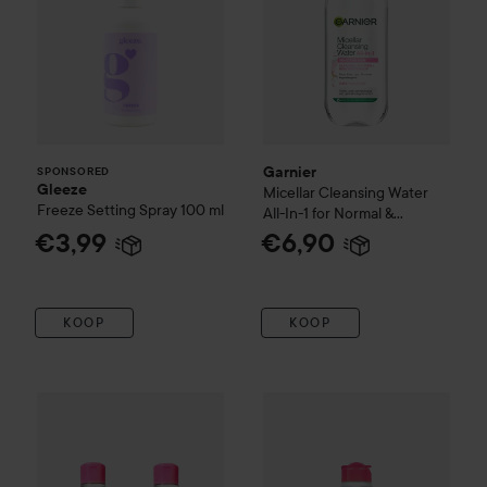
Garnier
SPONSORED
Gleeze
Micellar Cleansing Water
Freeze Setting Spray
100 ml
All-In-1 for Normal &
Sensitive Skin
400 ml
€3,99
€6,90
KOOP
KOOP
Garnier
SkinActive
Micellar Wa
€
Garnier
SkinActive
Micellar Cleansing Water Duo 2x700 ml
Pri