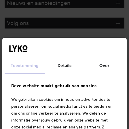
Nieuws en aanbiedingen
Volg ons
Klantenservice
Informatie
Toestemming
Details
Over
Ook interessant
Deze website maakt gebruik van cookies
We gebruiken cookies om inhoud en advertenties te
Download hier onze app
personaliseren, om social media functies te bieden en
om ons online verkeer te analyseren. We delen de
informatie over jouw gebruik van onze website met
onze social media, reclame en analyse partners. Zij