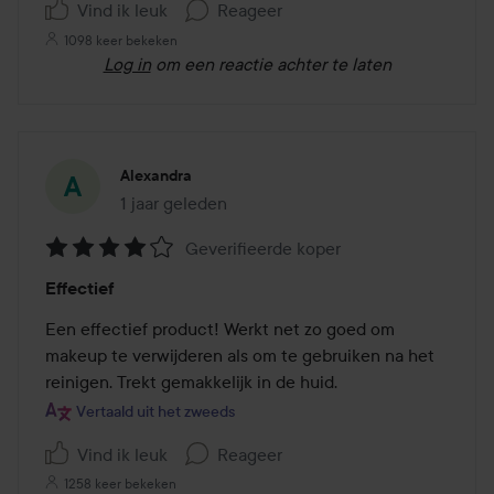
Vind ik leuk
Reageer
1098 keer bekeken
Log in
om een reactie achter te laten
Alexandra
1 jaar geleden
Het bericht is gemaakt 1 jaar geleden
Geverifieerde koper
Beoordeling:
Effectief
4
van
Een effectief product! Werkt net zo goed om 
de
makeup te verwijderen als om te gebruiken na het 
5
reinigen. Trekt gemakkelijk in de huid.
Vertaald uit het zweeds
Vind ik leuk
Reageer
1258 keer bekeken