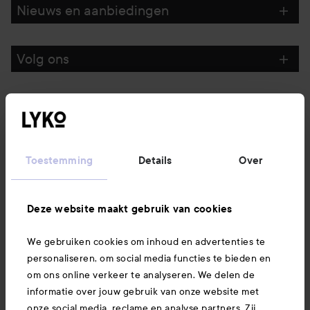
Nieuws en aanbiedingen
Volg ons
Klantenservice
Informatie
Toestemming
Details
Over
Ook interessant
Deze website maakt gebruik van cookies
We gebruiken cookies om inhoud en advertenties te
Download hier onze app
personaliseren, om social media functies te bieden en
om ons online verkeer te analyseren. We delen de
informatie over jouw gebruik van onze website met
onze social media, reclame en analyse partners. Zij