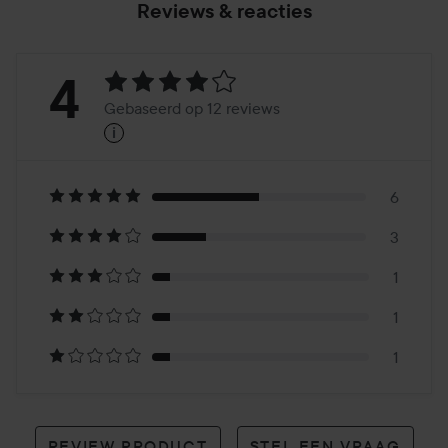
Reviews & reacties
Beoordeling:
4
Gebaseerd op 12 reviews
i
4
Gebaseerd
op
6
3
12
1
reviews
1
1
REVIEW PRODUCT
STEL EEN VRAAG