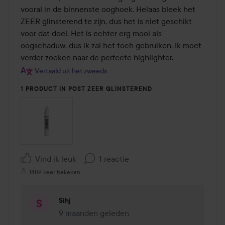
de
vooral in de binnenste ooghoek. Helaas bleek het 
5
ZEER glinsterend te zijn, dus het is niet geschikt 
voor dat doel. Het is echter erg mooi als 
oogschaduw, dus ik zal het toch gebruiken. Ik moet 
verder zoeken naar de perfecte highlighter.
Vertaald uit het zweeds
1 PRODUCT IN POST ZEER GLINSTEREND
Vind ik leuk
1 reactie
1489 keer bekeken
Sihj
9 maanden geleden
Reactie geladen 9 maanden geleden