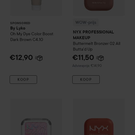
WOW-prijs
SPONSORED
By Lyko
NYX PROFESSIONAL
Oh My Dye Color Boost
MAKEUP
Dark Brown C4.10
Buttermelt Bronzer
02 All
Butta'd Up
€12,90
€11,50
Aanbevolen prijs €14,90
Adviesprijs: €14,90
KOOP
KOOP
NYX PROFESSIONAL MAKEU
NYX PROFESSIONAL MAKEUP
Buttermelt Highlighter
15 U 