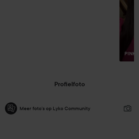
te voegen. "
PINK
Profielfoto
Meer foto's op Lyko Community