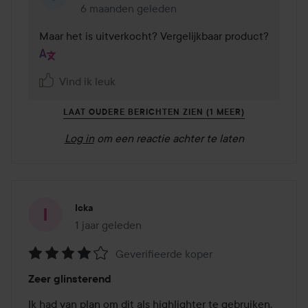
6 maanden geleden
Reactie geladen 6 maanden geleden
Maar het is uitverkocht? Vergelijkbaar product?
Vind ik leuk
LAAT OUDERE BERICHTEN ZIEN (1 MEER)
Log in
om een reactie achter te laten
Icka
1 jaar geleden
Het bericht is gemaakt 1 jaar geleden
Geverifieerde koper
Beoordeling:
Zeer glinsterend
4
van
Ik had van plan om dit als highlighter te gebruiken, 