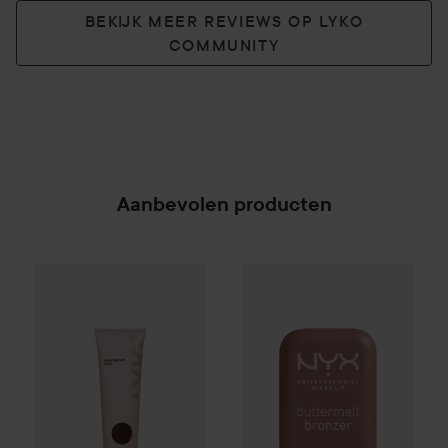
BEKIJK MEER REVIEWS OP LYKO
COMMUNITY
Aanbevolen producten
By Lyko
Oh My Dye Color Boost
Dark Brown C4.10
WOW-prijs
NYX PROFESSION
SPONSORED