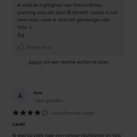
Ik vind de highlighter van Stila in Kitten 
prachtig voor dat doel 🤩 Benefit cookie is ook 
heel mooi, maar ik vind het glinsteriger dan 
Stila ☺️
Vind ik leuk
Log in
om een reactie achter te laten
Aino
1 jaar geleden
Het bericht is gemaakt 1 jaar geleden
Geverifieerde koper
Beoordeling:
Leuk!
4
van
Ik was op zoek naar een romige highlighter en heb 