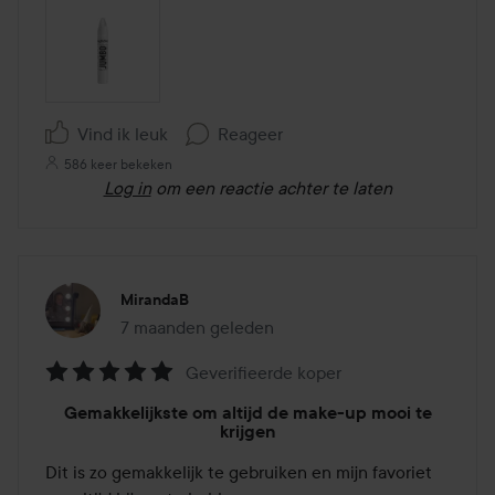
Vind ik leuk
Reageer
586 keer bekeken
Log in
om een reactie achter te laten
MirandaB
7 maanden geleden
Het bericht is gemaakt 7 maanden geleden
Geverifieerde koper
Beoordeling:
Gemakkelijkste om altijd de make-up mooi te
5
krijgen
van
Dit is zo gemakkelijk te gebruiken en mijn favoriet 
de