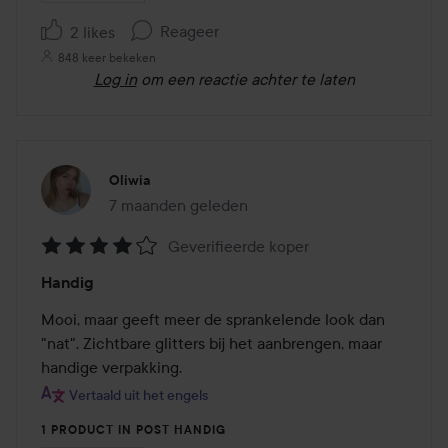
Reageer
2 likes
848 keer bekeken
Log in
om een reactie achter te laten
Oliwia
7 maanden geleden
Het bericht is gemaakt 7 maanden geleden
Geverifieerde koper
Beoordeling:
Handig
4
van
Mooi, maar geeft meer de sprankelende look dan 
de
"nat". Zichtbare glitters bij het aanbrengen, maar 
5
handige verpakking.
Vertaald uit het engels
1 PRODUCT IN POST HANDIG