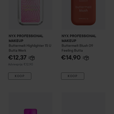
NYX PROFESSIONAL
NYX PROFESSIONAL
MAKEUP
MAKEUP
Buttermelt Highlighter
15 U
Buttermelt Blush
09
Butta Werk
Feeling Butta
€12,37
€14,90
Aanbevolen prijs €12,90
Adviesprijs: €12,90
KOOP
KOOP
By Lyko
Skintastic Face Stick
NYX PROFESSIONAL MAKEUP
Make Em Wonder Foundatio