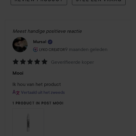
Meest handige positieve reactie
Mursal
De rol van de gebruiker: Lyko Creator.
9 maanden geleden
Het bericht is gemaakt 9 maand
LYKO CREATOR
Geverifieerde koper
Beoordeling:
Mooi
5
van
Ik hou van het product 
de
Vertaald uit het zweeds
5
1 PRODUCT IN POST MOOI