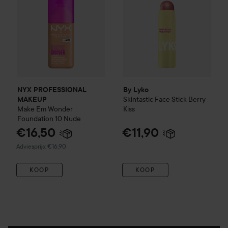
NYX PROFESSIONAL
By Lyko
Skintastic Face Stick
Berry
MAKEUP
Make Em Wonder
Kiss
Foundation
10 Nude
€16,50
€11,90
Aanbevolen prijs €16,90
Adviesprijs: €16,90
KOOP
KOOP