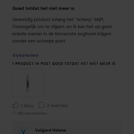
Beoordeling:
Goed totdat het niet meer is
2
van
Geweldig product zolang het “scherp” blijft. 
de
Onmogelijk om te slijpen, en ik kan het op geen 
5
enkele manier in de binnenste ooghoek krijgen 
zonder een scherpe punt.

#lykoreview
1 PRODUCT IN POST GOED TOTDAT HET NIET MEER IS
2 reacties
1 likes
683 keer bekeken
Valgjerd Helene