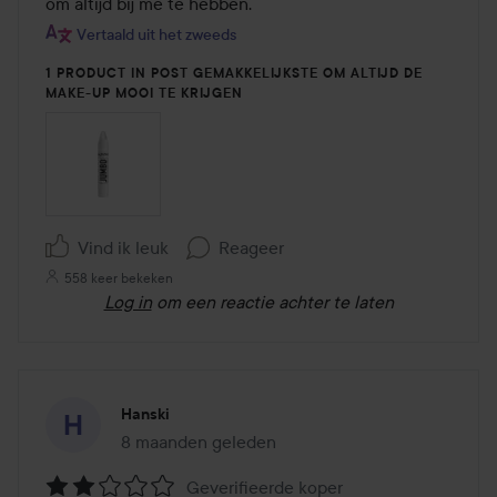
om altijd bij me te hebben.
5
Vertaald uit het zweeds
1 PRODUCT IN POST GEMAKKELIJKSTE OM ALTIJD DE
MAKE-UP MOOI TE KRIJGEN
Vind ik leuk
Reageer
558 keer bekeken
Log in
om een reactie achter te laten
Hanski
8 maanden geleden
Het bericht is gemaakt 8 maanden geleden
Geverifieerde koper