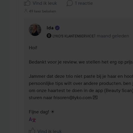
Vind ik leuk
1 reactie
49 keer bekeken
Ida
De rol van de gebruiker: Lyko's klantenser
1 maand geleden
Reactie geladen 1
LYKO'S KLANTENSERVICE
Hoi!

Bedankt voor je review, we stellen het erg op prijs 
Jammer dat deze trio niet paste bij je haar en hoofd
persoonlijke tips wilt over andere producten, ben 
om onze haartest te doen in de app (Beauty Scan) 
sturen naar frisoren@lyko.com 💌

Fijne dag! ☀
Vind ik leuk