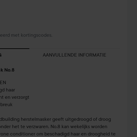
eerd met kortingscodes.
AANVULLENDE INFORMATIE
G
k No.8
LEN
gd haar
ht en verzorgt
rbreuk
dbuilding herstelmasker geeft uitgedroogd of droog
zonder het te verzwaren. No.8 kan wekelijks worden
ewone conditioner om beschadigd haar en droogheid te