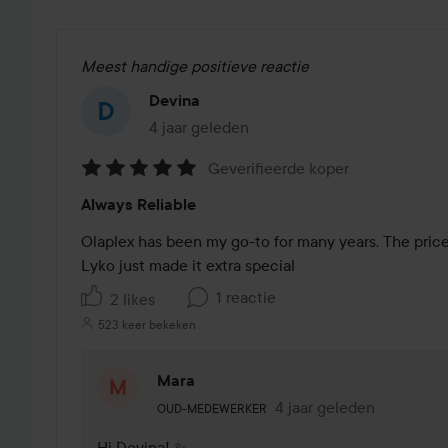
Meest handige positieve reactie
Devina
4 jaar geleden
Het bericht is gemaakt 4 jaar geleden
Geverifieerde koper
Beoordeling:
Always Reliable
5
van
Olaplex has been my go-to for many years. The price 
de
Lyko just made it extra special
5
1 reactie
2 likes
523 keer bekeken
Mara
De rol van de gebruiker: Oud-medewerker
4 jaar geleden
Reactie geladen 4 jaar 
OUD-MEDEWERKER
Hi Devina! ✨
