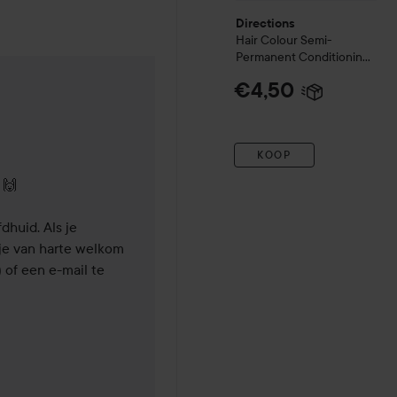
Directions
Hair Colour
Semi-
Permanent Conditioning
Hair Colour
Midnight Blue
€4,50
vice.
 maand geleden
KOOP
🙌

huid. Als je 
je van harte welkom 
of een e-mail te 