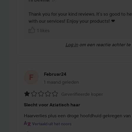
Thank you for your kind reviews. It's so good to hea
with our services! Enjoy your products! ❤
1 likes
Log in
om een reactie achter te 
Februar24
1 maand geleden
Het bericht is gemaakt 1 maand geleden
Geverifieerde koper
Beoordeling:
Slecht voor Aziatisch haar
1
van
Haarverlies plus een droge hoofdhuid gekregen van 
de
Vertaald uit het noors
5