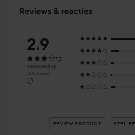
Reviews & reacties
Beoordeling:
2.9
2.9
Gebaseerd
Gebaseerd op
op
156 reviews
i
156
reviews
REVIEW PRODUCT
STEL E