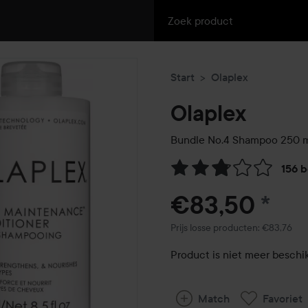
Start
Olaplex
Olaplex
Bundle No.4 Shampoo 250 ml
156 
Ga naar Reviews & reacties
€83,50
*
Prijs losse producten: €83,76
Product is niet meer beschi
Match
Favoriet