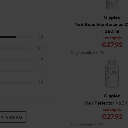
No.9 Bond Protector
Olaplex
BELANGRIJKSTE VOORDE
No.5 Bond Maintenance C
Verbetert de houdbaarheid va
250 ml
elektriciteit
113
Ledenprijs
Beschermt de kleur en geeft
€27,92
232 ºC hittebescherming en
22
Normale prijs €34,90
Originele prijs €34,90
7
Dit ultralichte, hittebesche
langdurige stylinghoudbaarhei
2
vermindert. Daarnaast biedt 
zich aan het haar hechten en
12
heeft op de gezondheid en ui
uur tegen vervuiling.
Olaplex
Hair Perfector No.3
1
INGREDIËNTEN
Ledenprijs
€27,92
PVP: Een flexibel polymeer d
EN VRAAG
Cetrimoniumchloride: Verzorg
Normale prijs €34,90
Originele prijs €34,90