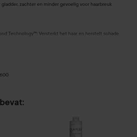
r gladder, zachter en minder gevoelig voor haarbreuk
 Technology™: Versterkt het haar en herstelt schade
 disulfidebindingen, die het haar zijn kracht geven,
lie: Voedt, verzorgt, verzacht het haar en geeft een
ozenbottelzaadextract: Geven diepe hydratatie en
0600
mpoo aan op schoon, vochtig haar, van de lengtes tot
bevat:
 je vingers. Laat 10 minuten inwerken. Spoel grondig
jk. Begin met 2 pompjes voor schouderlang haar. Gebruik
of minder voor fijn of kort haar.