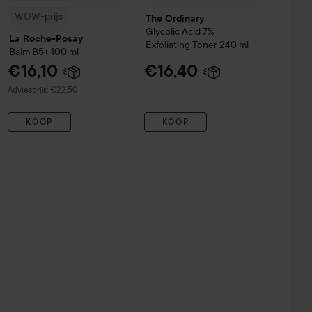
WOW-prijs
The Ordinary
Glycolic Acid 7%
La Roche-Posay
Exfoliating Toner
240 ml
Balm B5+
100 ml
€16,10
€16,40
Aanbevolen prijs €22,50
Adviesprijs: €22,50
KOOP
KOOP