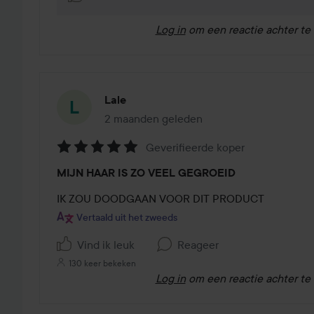
Log in
om een reactie achter te 
Lale
2 maanden geleden
Het bericht is gemaakt 2 maanden gelede
Geverifieerde koper
Beoordeling:
MIJN HAAR IS ZO VEEL GEGROEID
5
van
IK ZOU DOODGAAN VOOR DIT PRODUCT
de
Vertaald uit het zweeds
5
Vind ik leuk
Reageer
130 keer bekeken
Log in
om een reactie achter te 