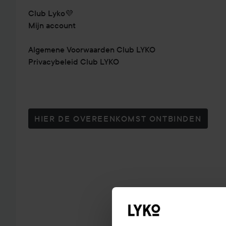
Club Lyko💜
Mijn account
Algemene Voorwaarden Club LYKO
Privacybeleid Club LYKO
HIER DE OVEREENKOMST ONTBINDEN