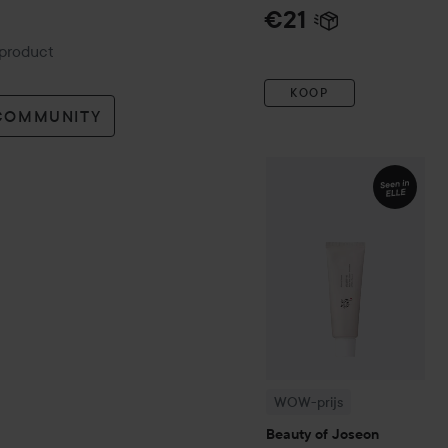
€21
 product
KOOP
 COMMUNITY
WOW-prijs
Beauty of Jose
WOW-prijs
Beauty of Joseon