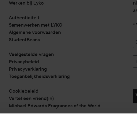
Werken bij Lyko
n
a
Authenticiteit
Samenwerken met LYKO
* 
Algemene voorwaarden
StudentBeans
Veelgestelde vragen
Privacybeleid
Privacyverklaring
Toegankelijkheidsverklaring
Cookiebeleid
Vertel een vriend(in)
Michael Edwards Fragrances of the World
Betaalmethoden: