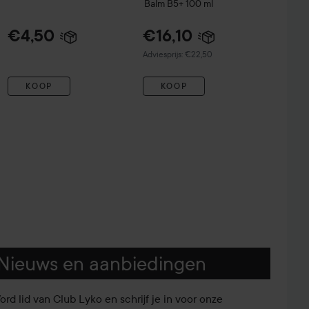
Balm B5+
100 ml
Hair Colour
Midnight Blue
€4,50
€16,10
Aanbevolen prijs €22,50
Adviesprijs: €22,50
KOOP
KOOP
Nieuws en aanbiedingen
ord lid van Club Lyko en schrijf je in voor onze