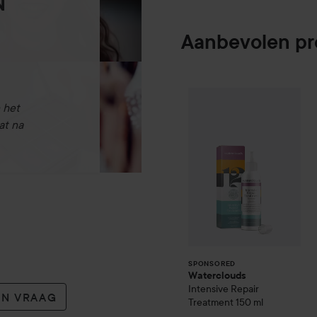
N
Aanbevolen p
Waterclouds
Inte
SPONSORED
 het
at na
SPONSORED
Waterclouds
Intensive Repair
EN VRAAG
Treatment
150 ml