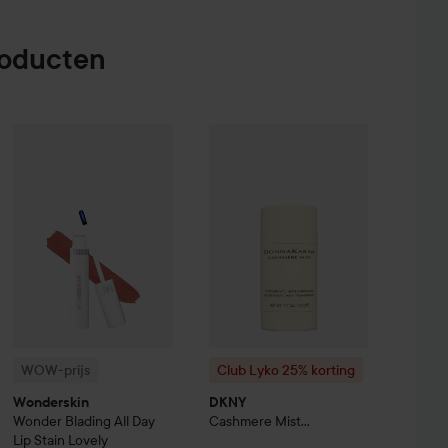
roducten
nsive Repair Treatment
150 ml
€21
WOW-prijs
Wonderskin
Wonder Blading All Day Lip Stain
Lovely
A
Club Lyko 25% korting
DKNY
Cashm
WOW-prijs
Club Lyko 25% korting
Wonderskin
DKNY
Wonder Blading All Day
Cashmere Mist
Lip Stain
Lovely
Deodorant Stick
50 ml