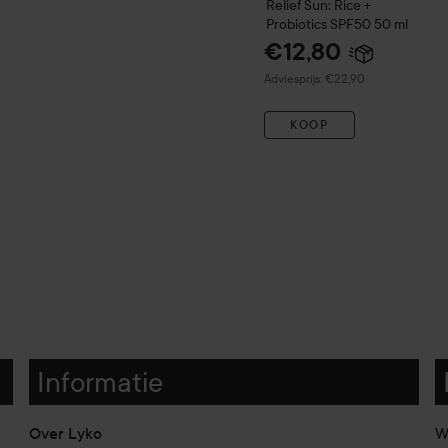
Relief Sun: Rice +
Probiotics SPF50
50 ml
€12,80
Aanbevolen prijs €22,90
Adviesprijs: €22,90
KOOP
Informatie
Over Lyko
W