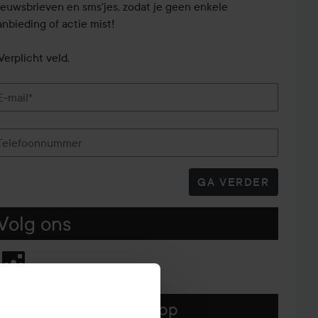
ieuwsbrieven en sms'jes, zodat je geen enkele
anbieding of actie mist!
Verplicht veld.
E-mail*
Telefoonnummer
GA VERDER
Volg ons
Download hier onze app