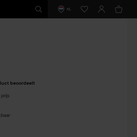
NL
duct beoordeelt
prijs
kbaar