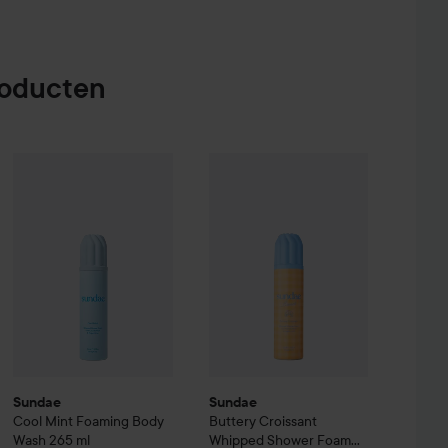
roducten
ap Factory
Sundae
Cool Mint Foaming Body Wash
Skärgård
Body Wash
Sundae
500 ml
Buttery Croissant Whippe
265 ml
€6
€16,90
Sundae
Sundae
Cool Mint Foaming Body
Buttery Croissant
Wash
265 ml
Whipped Shower Foam