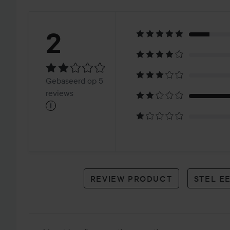
Beoordeling:
2
2
Gebaseerd
Gebaseerd op 5
op
reviews
i
5
reviews
REVIEW PRODUCT
STEL E