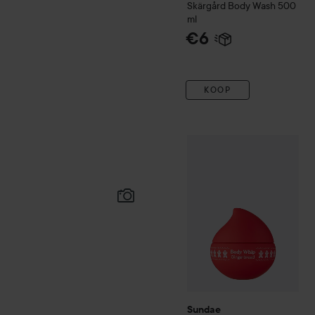
Skärgård
Body Wash
500
ml
€6
KOOP
Sundae
Gingerbread Body 
Sundae