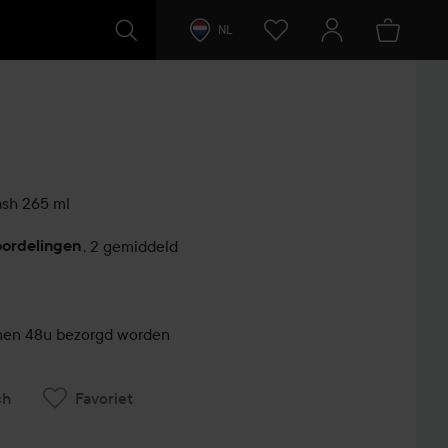
NL
ash
265 ml
oordelingen
,
2 gemiddeld
innen 48u bezorgd worden
ch
Favoriet