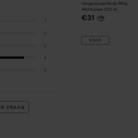
Gingerbread Body Whip
Moisturiser
220 ml
€31
1
0
KOOP
0
4
0
EN VRAAG