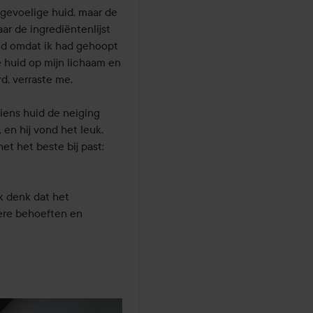
gevoelige huid, maar de 
r de ingrediëntenlijst 
eld omdat ik had gehoopt 
 huid op mijn lichaam en 
d, verraste me.

iens huid de neiging 
n hij vond het leuk. 
t het beste bij past: 
k denk dat het 
re behoeften en 