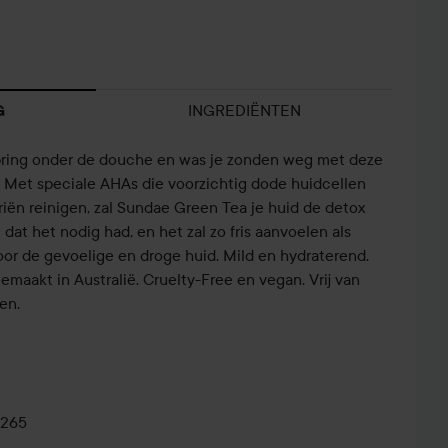
INGREDIËNTEN
G
Spring onder de douche en was je zonden weg met deze
 Met speciale AHAs die voorzichtig dode huidcellen
riën reinigen, zal Sundae Green Tea je huid de detox
dat het nodig had, en het zal zo fris aanvoelen als
voor de gevoelige en droge huid. Mild en hydraterend.
Gemaakt in Australië. Cruelty-Free en vegan. Vrij van
en.
0265