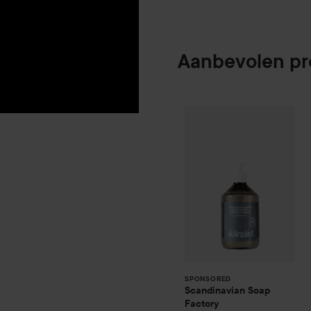
Aanbevolen p
Scandinavian So
SPONSORED
SPONSORED
Scandinavian Soap
Factory