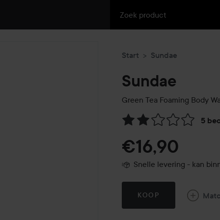
Start
Sundae
Sundae
Green Tea Foaming Body W
5 be
Ga naar Reviews & reacties
€16,90
Snelle levering - kan b
Mat
KOOP