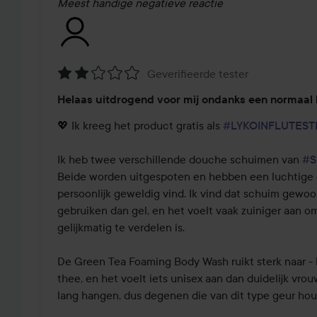
Meest handige negatieve reactie
Geverifieerde tester
Beoordeling:
Helaas uitdrogend voor mij ondanks een normaal 
2
van
💖 Ik kreeg het product gratis als 
#LYKOINFLUTEST
de
5
Ik heb twee verschillende douche schuimen van 
#S
Beide worden uitgespoten en hebben een luchtige co
persoonlijk geweldig vind. Ik vind dat schuim gewoon
gebruiken dan gel, en het voelt vaak zuiniger aan om
gelijkmatig te verdelen is.

De Green Tea Foaming Body Wash ruikt sterk naar - h
thee, en het voelt iets unisex aan dan duidelijk vrouwel
lang hangen, dus degenen die van dit type geur houden