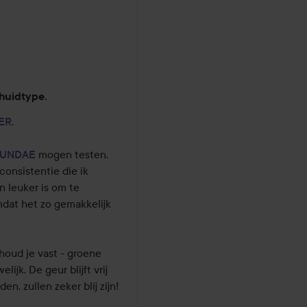
huidtype.
ER
.

UNDAE
 mogen testen. 
nsistentie die ik 
 leuker is om te 
dat het zo gemakkelijk 
oud je vast - groene 
ijk. De geur blijft vrij 
, zullen zeker blij zijn!
