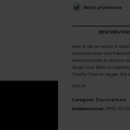
Bekijk prijshistorie
BESCHRIJVIN
Voel je dat je vastzit in dez
doucheroutine met Passionfrui
doucheschuim je douche zek
droge huid. Mild en hydrater
o
Cruelty-Free en vegan. Vrij 
265 ml
Douchefoam
Categorie
:
3992-113-0
Artikelnummer
: