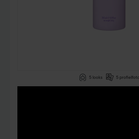
5 looks
5 profielfot