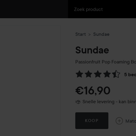
Start
Sundae
Sundae
Passionfruit Pop Foaming B
5 be
Ga naar Reviews & reacties
€16,90
Snelle levering - kan b
Mat
KOOP