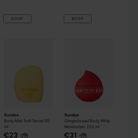
KOOP
KOOP
orbet Shower Mousse
Sundae
Body Mist Soft Serve
200 ml
Sundae
90 ml
Gingerbread Body Whip Mo
€10,90
€23
Sundae
Sundae
Body Mist Soft Serve
90
Gingerbread Body Whip
ml
Moisturiser
220 ml
€23
€31