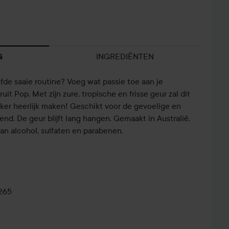
INGREDIËNTEN
G
elfde saaie routine? Voeg wat passie toe aan je
t Pop. Met zijn zure, tropische en frisse geur zal dit
er heerlijk maken! Geschikt voor de gevoelige en
end. De geur blijft lang hangen. Gemaakt in Australië.
van alcohol, sulfaten en parabenen.
265