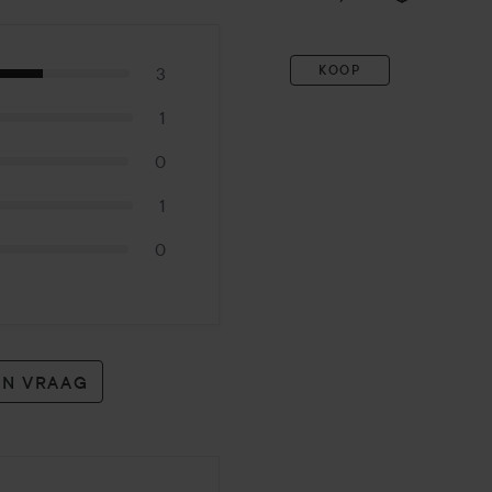
KOOP
3
1
0
1
0
EN VRAAG