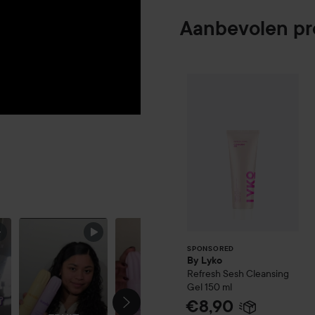
Aanbevolen p
By Lyko
Refresh 
SPONSORED
SPONSORED
By Lyko
Refresh Sesh Cleansing
Gel
150 ml
€8,90