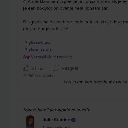
4. Als je klaar bent, spoel je je lichaam af en als je 
je een bodylotion over je hele lichaam aan

Dit geeft me de zachtste huid ooit, en als je deze me
niet teleurgesteld zijn!

#lykorewiew
#lykomission
Vertaald uit het zweeds
Reageer
3 likes
967 keer bekeken
Log in
om een reactie achter te 
Meest handige negatieve reactie
Julie Kristine
1 jaar geleden
Het bericht is gemaakt 1 jaar geleden