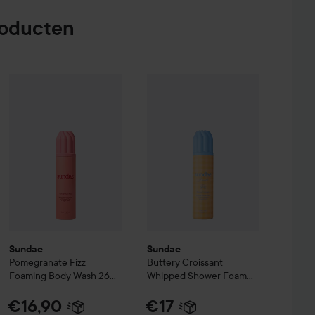
roducten
Sesh Cleansing Gel
Sundae
Pomegranate Fizz Foaming Body Wash
150 ml
Sundae
Buttery Croissant Whippe
265 ml
€8,90
€16,90
Sundae
Sundae
Pomegranate Fizz
Buttery Croissant
Foaming Body Wash
265
Whipped Shower Foam
ml
260 ml
€16,90
€17