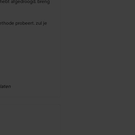
je hebt afgedroogd, breng 
thode probeert, zul je 
laten