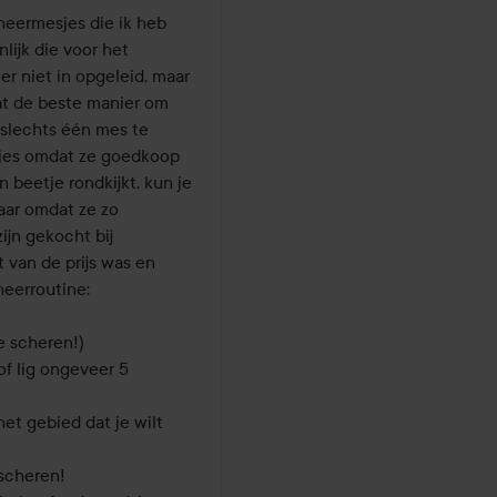
heermesjes die ik heb 
lijk die voor het 
r niet in opgeleid, maar 
at de beste manier om 
slechts één mes te 
jes omdat ze goedkoop 
 beetje rondkijkt, kun je 
ar omdat ze zo 
jn gekocht bij 
 van de prijs was en 
heerroutine:

 scheren!)

f lig ongeveer 5 
t gebied dat je wilt 
cheren!
