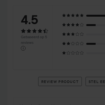
Beoordeling:
4.5
4.5
Gebaseerd
Gebaseerd op 5
op
reviews
i
5
reviews
REVIEW PRODUCT
STEL E