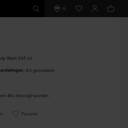
NL
ody Wash
265 ml
oordelingen
,
4.5 gemiddeld
innen 48u bezorgd worden
ch
Favoriet