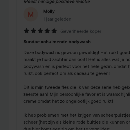
Meest handige positieve reactie
Molly
1 jaar geleden
Het bericht is gemaakt 1 jaar geleden
Geverifieerde koper
Beoordeling:
Sundae schuimende bodywash
5
van
Deze bodywash is gewoon geweldig! Het ruikt goed, z
de
maakt je huid zachter dan ooit! Het is alles wat je n
5
bodywash en is perfect voor het hele gezin, omdat he
ruikt, ook perfect om als cadeau te geven!

Dit is mijn tweede fles die ik van deze serie heb geko
zeerste aan! Mijn persoonlijke favoriet is waarschijnl
creme omdat het zo ongelooflijk goed ruikt!

Ik heb problemen met het krijgen van scheerpuistjes 
scheer (het zijn als kleine rode bultjes die kunnen on
dus hier komt een tip om het te vermijden:
