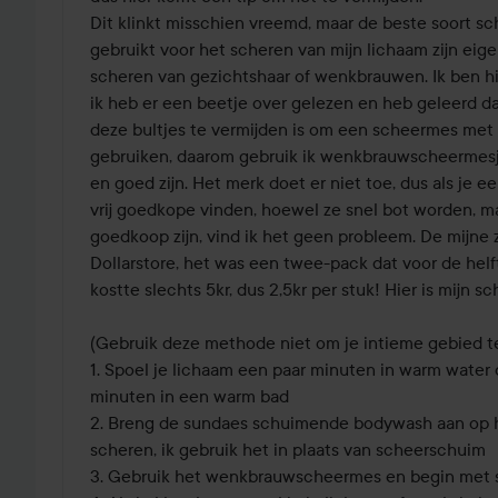
Dit klinkt misschien vreemd, maar de beste soort sc
gebruikt voor het scheren van mijn lichaam zijn eigen
scheren van gezichtshaar of wenkbrauwen. Ik ben hie
ik heb er een beetje over gelezen en heb geleerd d
deze bultjes te vermijden is om een scheermes met 
gebruiken, daarom gebruik ik wenkbrauwscheermes
en goed zijn. Het merk doet er niet toe, dus als je een
vrij goedkope vinden, hoewel ze snel bot worden, ma
goedkoop zijn, vind ik het geen probleem. De mijne zi
Dollarstore, het was een twee-pack dat voor de helft
kostte slechts 5kr, dus 2,5kr per stuk! Hier is mijn sc
(Gebruik deze methode niet om je intieme gebied te
1. Spoel je lichaam een paar minuten in warm water o
minuten in een warm bad

2. Breng de sundaes schuimende bodywash aan op he
scheren, ik gebruik het in plaats van scheerschuim

3. Gebruik het wenkbrauwscheermes en begin met s