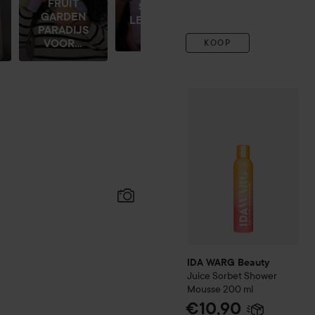
FRUIT
SUNDAE
GARDEN
LEUKE DAG
PARADIJS
🍧
VOOR...
KOOP
IDA WARG Beauty
Juice S
IDA WARG Beauty
Juice Sorbet Shower
Mousse
200 ml
€10,90