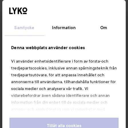
Följ oss
Kundservice
Samtycke
Information
Om
Information
Denna webbplats använder cookies
Du kanske också gillar
Vi använder enhetsidentifierare i form av första-och
tredjepartscookies, inklusive annan spårningsteknik från
tredjepartsutövare, för att anpassa innehållet och
annonserna till användarna, tillhandahålla funktioner för
sociala medier och analysera vår trafik. Vi
vidarebefordrar även sådana identifierare och annan
information från din enhet till de sociala medier och
annons- och analysföretag som vi samarbetar med.
Dessa kan i sin tur kombinera informationen med annan
information som du har tillhandahållit eller som de har
Tillåt alla cookies