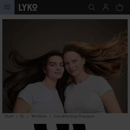
HOPPA TILL INNEHÅLLET
Start
XL
Wetlines
Conditioning Shampoo