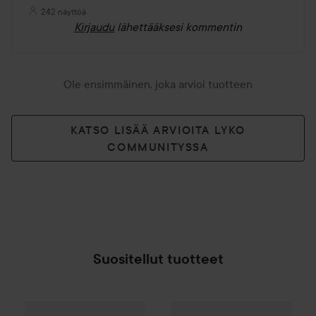
242 näyttöä
Kirjaudu
lähettääksesi kommentin
Ole ensimmäinen, joka arvioi tuotteen
KATSO LISÄÄ ARVIOITA LYKO
COMMUNITYSSA
Suositellut tuotteet
Make Up Store
Stay All Day Setting Spray
the Balm
Blush
Big Date
100 ml
23,90
SPONSOROITU