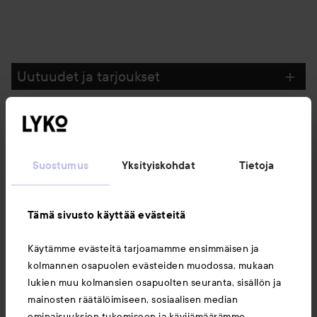
Uutuudet ja tarjoukset
Seuraa meitä
Suostumus
Yksityiskohdat
Tietoja
Asiakaspalvelu
Tämä sivusto käyttää evästeitä
Tietoja
Käytämme evästeitä tarjoamamme ensimmäisen ja
kolmannen osapuolen evästeiden muodossa, mukaan
Saattaisit myös tykätä
lukien muu kolmansien osapuolten seuranta, sisällön ja
mainosten räätälöimiseen, sosiaalisen median
ominaisuuksien tukemiseen ja kävijämäärämme