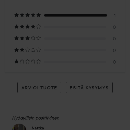
5
Perustuu
1
1
0
arvioon
0
0
0
ARVIOI TUOTE
ESITÄ KYSYMYS
Hyödyllisin positiivinen
Nattka