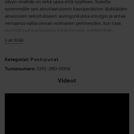
sävyn vivahde on sekä upea että syyllinen. Sukella
syvemmälle sen ainutlaatuiseen kasviperäisten älykkäiden
ainesosien sekoitukseen: auringonkukka emulgoi ja antaa
vertaansa vailla olevan voimaisen pehmeyden, kun taas
sienistä saatava kosteus takaa kevyen, miellyttävän
tunteen ihollasi. Ylellinen mutta kukkaroystävällinen, joten
Lue lisää
voit pelata kentällä kaikilla kuudella sävyllä. Levitä Talk is
Cheek Blush Cream -poskipunavoidetta ja anna poskiesi
puhua - flirttipelissä ei ole kyse vain siitä, mitä sanot, vaan
Poskipunat
Kategoriat
:
myös siitä, miten sanot sen!
1392-280-0006
Tuotenumero
:
Videot
Käyttö:
Levitä 1-2 pistettä poskipäille applikaattorilla ja häivytä
sormenpäilläsi, ja lisää enemmän, jos haluat rohkeamman
ilmeen.
4 ml