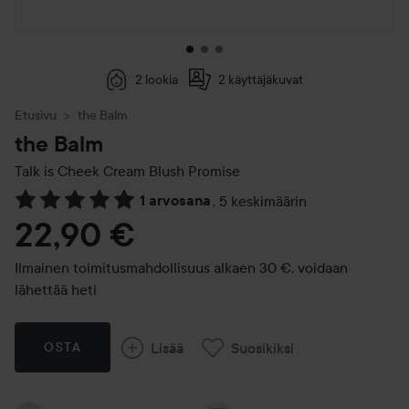
2 lookia
2 käyttäjäkuvat
Etusivu
the Balm
the Balm
Talk is Cheek Cream Blush
Promise
1 arvosana
,
5 keskimäärin
Siirtyä jhk Arvosana & kommentit
22,90 €
Ilmainen toimitusmahdollisuus alkaen 30 €, voidaan
lähettää heti
Lisää
Suosikiksi
OSTA