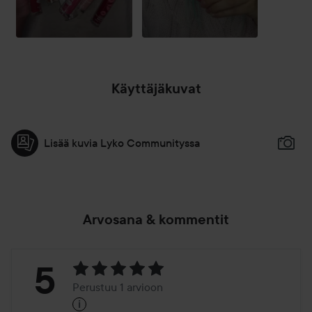
Käyttäjäkuvat
Lisää kuvia Lyko Communityssa
Arvosana & kommentit
Arvosana:
5
Perustuu 1 arvioon
i