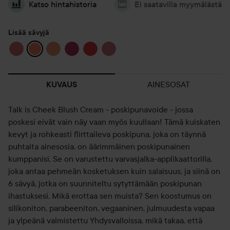
Katso hintahistoria
Ei saatavilla myymälästä
Lisää sävyjä
AINESOSAT
KUVAUS
Talk is Cheek Blush Cream - poskipunavoide - jossa
poskesi eivät vain näy vaan myös kuullaan! Tämä kuiskaten
kevyt ja rohkeasti flirttaileva poskipuna, joka on täynnä
puhtaita ainesosia, on äärimmäinen poskipunainen
kumppanisi. Se on varustettu varvasjalka-applikaattorilla,
joka antaa pehmeän kosketuksen kuin salaisuus, ja siinä on
6 sävyä, jotka on suunniteltu sytyttämään poskipunan
ihastuksesi. Mikä erottaa sen muista? Sen koostumus on
silikoniton, parabeeniton, vegaaninen, julmuudesta vapaa
ja ylpeänä valmistettu Yhdysvalloissa, mikä takaa, että