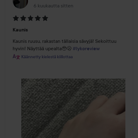
6 kuukautta sitten
Viesti luotiin 6 kuukautta sitten
Arvosana:
Kaunis
5
/
Kaunis ruusu, rakastan tällaisia sävyjä! Sekoittuu 
5
hyvin! Näyttää upealta🥹🫢 
#lykoreview
Käännetty kielestä kiillottaa