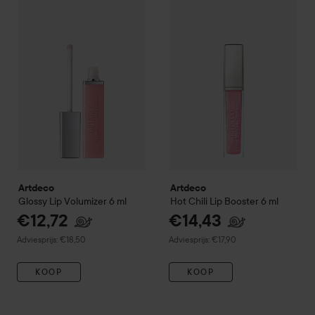
€12,72
Artdeco
Glossy Lip Volumizer
6 ml
Artdeco
Hot Chili Lip Booster
Aanbevolen prijs €18,50
Artdeco
Artdeco
Glossy Lip Volumizer
6 ml
Hot Chili Lip Booster
6 ml
€12,72
€14,43
Aanbevolen prijs €18,50
Aanbevolen prijs €17,90
Adviesprijs: €18,50
Adviesprijs: €17,90
KOOP
KOOP