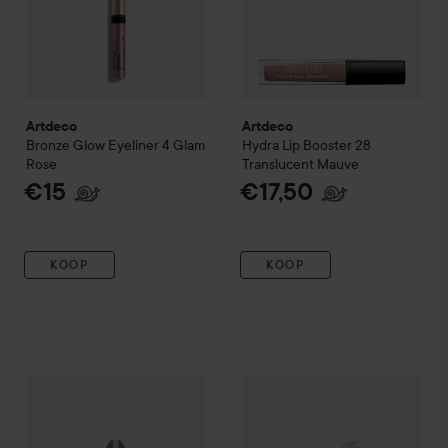
Artdeco
Artdeco
Bronze Glow Eyeliner
4 Glam
Hydra Lip Booster
28
Rose
Translucent Mauve
€15
€17,50
KOOP
KOOP
Artdeco
Hydra Care Lip Stick
04 Bilberry Oasis
€18,90
Artdeco
Color Booster Lip Ba