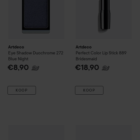
Artdeco
Artdeco
Eye Shadow Duochrome
272
Perfect Color Lip Stick
889
Blue Night
Bridesmaid
€8,90
€18,90
KOOP
KOOP
Artdeco
Bronzing Powder Co
Artdeco
Glitter Eyeshadow Palette Limited Edition
05 Glitte