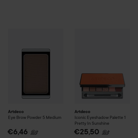
€6,46
Artdeco
Eye Brow Powder
5 Medium
Artdeco
Iconic Eyeshadow Pa
Aanbevolen prijs €8,50
Artdeco
Artdeco
Eye Brow Powder
5 Medium
Iconic Eyeshadow Palette
1
Pretty In Sunshine
€6,46
€25,50