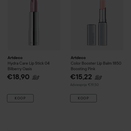
Artdeco
Artdeco
Hydra Care Lip Stick
04
Color Booster Lip Balm
1850
Bilberry Oasis
Boosting Pink
€18,90
€15,22
Aanbevolen prijs €19,50
Adviesprijs: €19,50
KOOP
KOOP