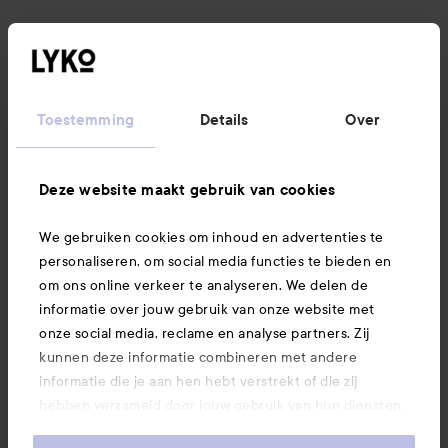
Klantenservice
Informatie
Toestemming
Details
Over
Ook interessant
Deze website maakt gebruik van cookies
We gebruiken cookies om inhoud en advertenties te
Download hier onze app
personaliseren, om social media functies te bieden en
om ons online verkeer te analyseren. We delen de
informatie over jouw gebruik van onze website met
onze social media, reclame en analyse partners. Zij
kunnen deze informatie combineren met andere
informatie die je aan hen hebt verstrekt of die zij
hebben verzameld door jouw gebruik van hun diensten.
Je keurt ons gebruik van cookies goed door onze