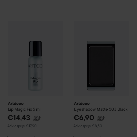
€14,43
Artdeco
Lip Magic Fix
5 ml
Artdeco
Eyeshadow Matte
503
Aanbevolen prijs €17,90
Artdeco
Artdeco
Lip Magic Fix
5 ml
Eyeshadow Matte
503 Black
€14,43
€6,90
Aanbevolen prijs €17,90
Aanbevolen prijs €8,50
Adviesprijs: €17,90
Adviesprijs: €8,50