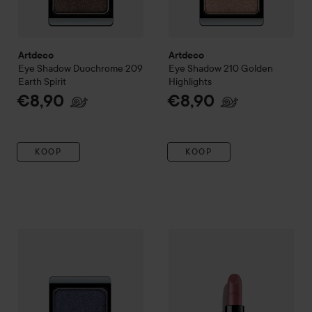
Artdeco
Artdeco
Eye Shadow Duochrome
209
Eye Shadow
210 Golden
Earth Spirit
Highlights
€8,90
€8,90
KOOP
KOOP
Artdeco
Eye Shadow Duochrome
Artdeco
272 Blue Night
Perfect Color Lip Sti
€8,90