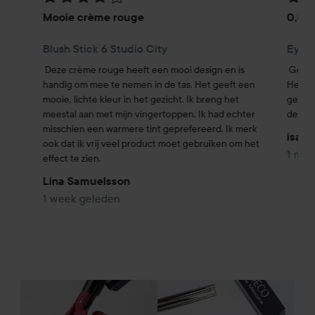
Mooie crème rouge
0,8g,
Blush Stick 6 Studio City
Eyes
Deze crème rouge heeft een mooi design en is 
Goede 
handig om mee te nemen in de tas. Het geeft een 
Helaas 
mooie, lichte kleur in het gezicht. Ik breng het 
gezien
meestal aan met mijn vingertoppen. Ik had echter 
de gro
misschien een warmere tint geprefereerd. Ik merk 
isabe
ook dat ik vrij veel product moet gebruiken om het 
1 maa
effect te zien.
Lina Samuelsson
1 week geleden
Fa
SECTIE OVERSLAAN