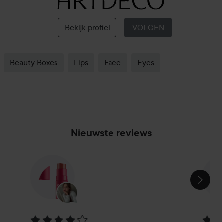
Artdeco
Bekijk profiel
VOLGEN
Beauty Boxes
Lips
Face
Eyes
Nieuwste reviews
SECTIE OVERSLAAN
Beoordeling: 4 van de 5
Beoor