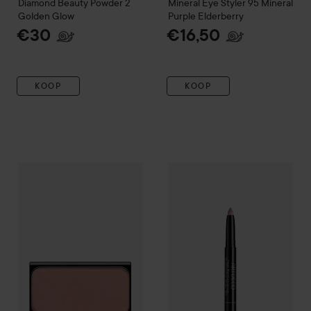
Diamond Beauty Powder
2
Mineral Eye Styler
95 Mineral
Golden Glow
Purple Elderberry
€30
€16,50
KOOP
KOOP
Artdeco
Compact Blusher
39 Orange Rosewood
€12,50
Artdeco
High Performance Ey