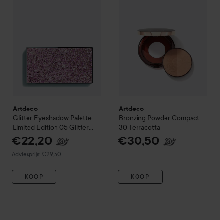
Artdeco
Artdeco
Glitter Eyeshadow Palette
Bronzing Powder Compact
Limited Edition
05 Glitter
30 Terracotta
goddess
€22,20
€30,50
Aanbevolen prijs €29,50
Adviesprijs: €29,50
KOOP
KOOP