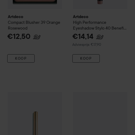
Artdeco
Artdeco
Compact Blusher
39 Orange
High Performance
Rosewood
Eyeshadow Stylo
40 Benefit
Frozen Rose
€12,50
€14,14
Aanbevolen prijs €17,90
Adviesprijs: €17,90
KOOP
KOOP
Artdeco
Bronze Glow Eyeliner
4 Glam Rose
Artdeco
Hydra Lip Booster
28 
€15