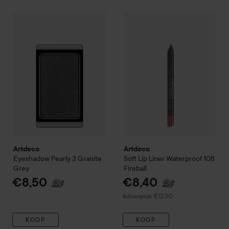
Artdeco
Eyeshadow Pearly
3 Granite Grey
€8,50
Artdeco
Soft Lip Liner Waterp
Artdeco
Artdeco
Eyeshadow Pearly
3 Granite
Soft Lip Liner Waterproof
108
Grey
Fireball
€8,50
€8,40
Aanbevolen prijs €12,90
Adviesprijs: €12,90
KOOP
KOOP