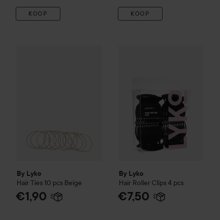
KOOP
KOOP
By Lyko
Hair Ties 10 pcs
Beige
By Lyko
Hair Roller Clips 4 pc
€1,90
By Lyko
By Lyko
Hair Ties 10 pcs
Beige
Hair Roller Clips 4 pcs
€1,90
€7,50