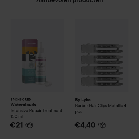
Waterclouds
Intensive Repair Treatment
By Lyko
Barber Hair Clips Meta
150 ml
€2
SPONSORED
By Lyko
SPONSORED
Waterclouds
Barber Hair Clips Metallic 4
Intensive Repair Treatment
pcs
150 ml
€21
€4,40