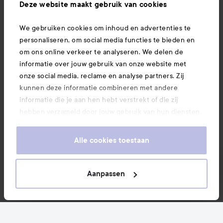
Ook interessant
Deze website maakt gebruik van cookies
We gebruiken cookies om inhoud en advertenties te
Download hier onze app
personaliseren, om social media functies te bieden en
om ons online verkeer te analyseren. We delen de
informatie over jouw gebruik van onze website met
onze social media, reclame en analyse partners. Zij
kunnen deze informatie combineren met andere
informatie die je aan hen hebt verstrekt of die zij
hebben verzameld door jouw gebruik van hun diensten.
Je keurt ons gebruik van cookies goed door onze
website te blijven gebruiken. Voor meer informatie over
Alle cookies toestaan
hoe je je cookie-instellingen kunt wijzigen, verwijzen we
je graag door naar ons cookiebeleid.
Aanpassen
Copyright 2026