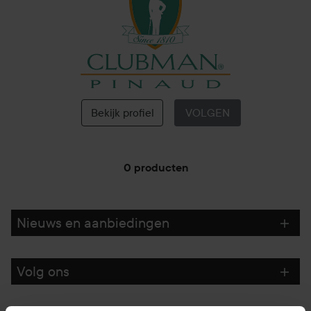
Clubman
Bekijk profiel
VOLGEN
0 producten
GA NAAR FILTER
Nieuws en aanbiedingen
Volg ons