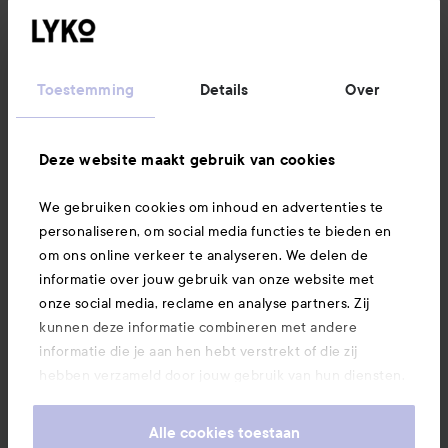
Klantenservice
Informatie
Toestemming
Details
Over
Ook interessant
Deze website maakt gebruik van cookies
We gebruiken cookies om inhoud en advertenties te
Download hier onze app
personaliseren, om social media functies te bieden en
om ons online verkeer te analyseren. We delen de
informatie over jouw gebruik van onze website met
onze social media, reclame en analyse partners. Zij
kunnen deze informatie combineren met andere
informatie die je aan hen hebt verstrekt of die zij
hebben verzameld door jouw gebruik van hun diensten.
Je keurt ons gebruik van cookies goed door onze
website te blijven gebruiken. Voor meer informatie over
Alle cookies toestaan
hoe je je cookie-instellingen kunt wijzigen, verwijzen we