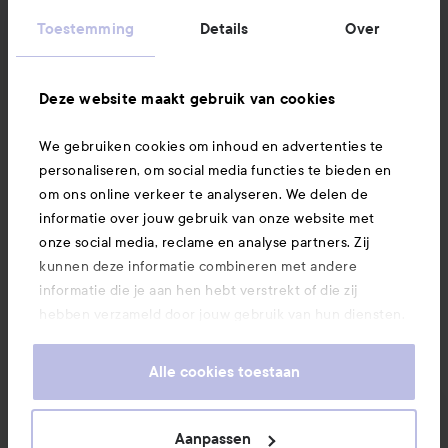
Toestemming
Details
Over
Deze website maakt gebruik van cookies
Nieuws en aanbiedingen
We gebruiken cookies om inhoud en advertenties te
personaliseren, om social media functies te bieden en
om ons online verkeer te analyseren. We delen de
Volg ons
informatie over jouw gebruik van onze website met
onze social media, reclame en analyse partners. Zij
kunnen deze informatie combineren met andere
Klantenservice
informatie die je aan hen hebt verstrekt of die zij
hebben verzameld door jouw gebruik van hun diensten.
Je keurt ons gebruik van cookies goed door onze
Informatie
website te blijven gebruiken. Voor meer informatie over
Alle cookies toestaan
hoe je je cookie-instellingen kunt wijzigen, verwijzen we
je graag door naar ons cookiebeleid.
Ook interessant
Aanpassen