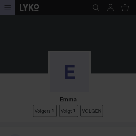
GA NAAR INHOUD
Emma
Volgers
1
Volgt
1
VOLGEN