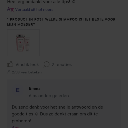
Heel erg bedankt voor alle tips! ☺️
Vertaald uit het noors
1 PRODUCT IN POST WELKE SHAMPOO IS HET BESTE VOOR
MIJN MOEDER?
Vind ik leuk
2 reacties
2738 keer bekeken
Emma
6 maanden geleden
Reactie geladen 6 maanden geleden
Duizend dank voor het snelle antwoord en de 
goede tips ☺️ Dus ze denkt eraan om dit te 
proberen!