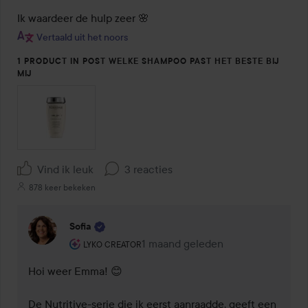
Ik waardeer de hulp zeer 🌸
Vertaald uit het noors
1 PRODUCT IN POST WELKE SHAMPOO PAST HET BESTE BIJ
MIJ
Vind ik leuk
3 reacties
878 keer bekeken
Sofia
De rol van de gebruiker: Lyko Creator.
1 maand geleden
Reactie geladen 1 maand geleden
LYKO CREATOR
Hoi weer Emma! 😊

De Nutritive-serie die ik eerst aanraadde, geeft een 