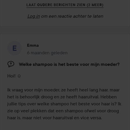
LAAT OUDERE BERICHTEN ZIEN (2 MEER)
Log in
om een reactie achter te laten
Emma
6 maanden geleden
Het bericht is gemaakt 6 maanden geleden
Welke shampoo is het beste voor mijn moeder?
Hoi! ☺️

Ik vraag voor mijn moeder, ze heeft heel lang haar, maar 
het is behoorlijk droog en ze heeft haaruitval. Hebben 
jullie tips over welke shampoo het beste voor haar is? Ik 
zie op veel plekken dat een shampoo ofwel voor droog 
haar is, maar niet voor haaruitval en vice versa.
