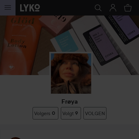
GA NAAR INHOUD
Frøya
Volgers
0
Volgt
9
VOLGEN