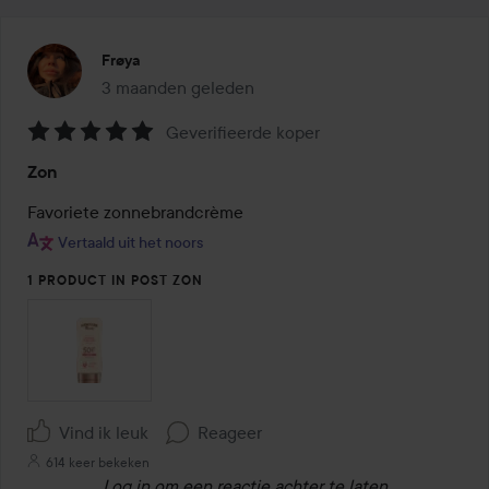
Frøya
3 maanden geleden
Het bericht is gemaakt 3 maanden geleden
Geverifieerde koper
Beoordeling:
Zon
5
van
Favoriete zonnebrandcrème 
de
Vertaald uit het noors
5
1 PRODUCT IN POST ZON
Vind ik leuk
Reageer
614 keer bekeken
Log in
om een reactie achter te laten