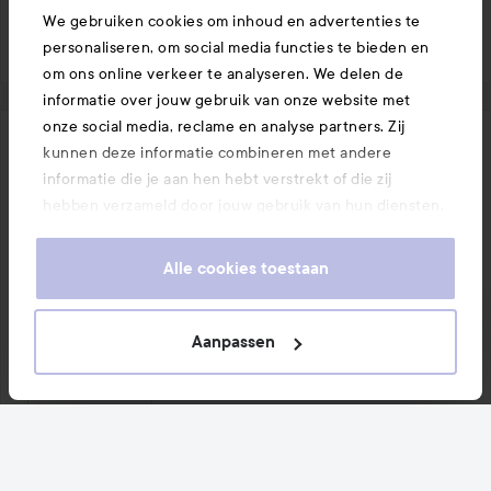
We gebruiken cookies om inhoud en advertenties te
1005 keer bekeken
Log in
om een reactie achter te laten
personaliseren, om social media functies te bieden en
om ons online verkeer te analyseren. We delen de
informatie over jouw gebruik van onze website met
onze social media, reclame en analyse partners. Zij
kunnen deze informatie combineren met andere
Frøya
informatie die je aan hen hebt verstrekt of die zij
3 maanden geleden
Het bericht is gemaakt 3 maanden geleden
hebben verzameld door jouw gebruik van hun diensten.
Geverifieerde koper
Je keurt ons gebruik van cookies goed door onze
Beoordeling:
website te blijven gebruiken. Voor meer informatie over
Tan drops in nieuw formaat
Alle cookies toestaan
5
hoe je je cookie-instellingen kunt wijzigen, verwijzen we
van
Deze is 10/10 
je graag door naar ons cookiebeleid.
de
Vertaald uit het noors
Aanpassen
5
1 PRODUCT IN POST TAN DROPS IN NIEUW FORMAAT