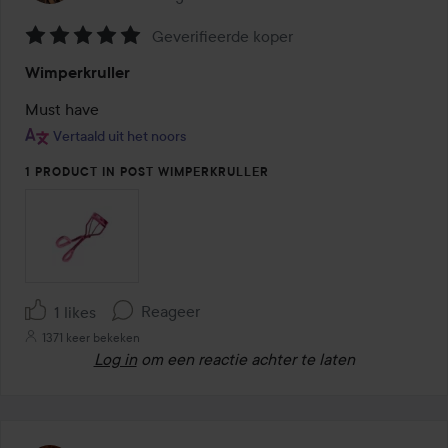
Geverifieerde koper
Beoordeling:
Wimperkruller
5
van
Must have
de
Vertaald uit het noors
5
1 PRODUCT IN POST WIMPERKRULLER
Reageer
1 likes
1371 keer bekeken
Log in
om een reactie achter te laten