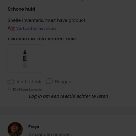
Beoordeling:
Schone huid
5
van
Snelle inventaris, must have product
de
Vertaald uit het noors
5
1 PRODUCT IN POST SCHONE HUID
Vind ik leuk
Reageer
1001 keer bekeken
Log in
om een reactie achter te laten
Frøya
3 maanden geleden
Het bericht is gemaakt 3 maanden geleden