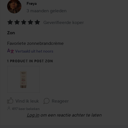
Frøya
3 maanden geleden
Het bericht is gemaakt 3 maanden geleden
Geverifieerde koper
Beoordeling:
Zon
5
van
Favoriete zonnebrandcrème 
de
Vertaald uit het noors
5
1 PRODUCT IN POST ZON
Vind ik leuk
Reageer
497 keer bekeken
Log in
om een reactie achter te laten