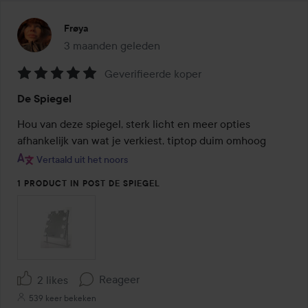
Frøya
3 maanden geleden
Het bericht is gemaakt 3 maanden geleden
Geverifieerde koper
Beoordeling:
De Spiegel
5
van
Hou van deze spiegel, sterk licht en meer opties 
de
afhankelijk van wat je verkiest, tiptop duim omhoog
5
Vertaald uit het noors
1 PRODUCT IN POST DE SPIEGEL
Reageer
2 likes
539 keer bekeken