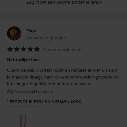
Log in
om een reactie achter te laten
Frøya
3 maanden geleden
Het bericht is gemaakt 3 maanden geleden
Geverifieerde koper
Beoordeling:
Natuurlijke look
5
van
Opent de blik, klontert nooit en het ziet er niet uit alsof 
de
je mascara draagt, maar de wimpers worden gespreid en 
5
iets langer, eigenlijk een perfecte mascara
Vertaald uit het noors
1 PRODUCT IN POST NATUURLIJKE LOOK