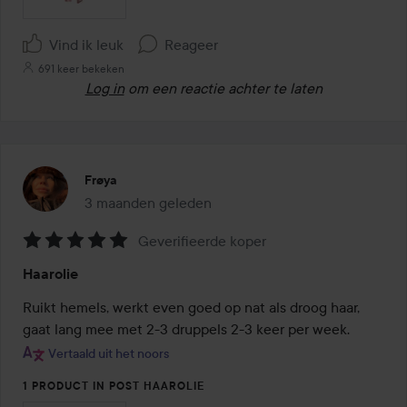
Vind ik leuk
Reageer
691 keer bekeken
Log in
om een reactie achter te laten
Frøya
3 maanden geleden
Het bericht is gemaakt 3 maanden geleden
Geverifieerde koper
Beoordeling:
Haarolie
5
van
Ruikt hemels, werkt even goed op nat als droog haar, 
de
gaat lang mee met 2-3 druppels 2-3 keer per week.
5
Vertaald uit het noors
1 PRODUCT IN POST HAAROLIE