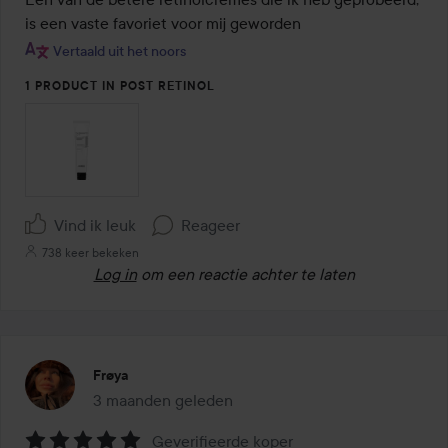
de
is een vaste favoriet voor mij geworden
5
Vertaald uit het noors
1 PRODUCT IN POST RETINOL
Vind ik leuk
Reageer
738 keer bekeken
Log in
om een reactie achter te laten
Frøya
3 maanden geleden
Het bericht is gemaakt 3 maanden geleden
Geverifieerde koper