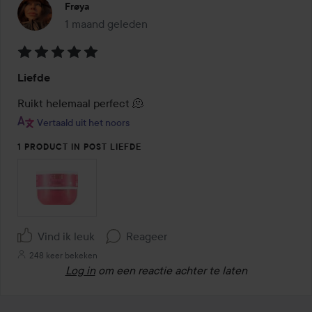
Frøya
1 maand geleden
Het bericht is gemaakt 1 maand geleden
Beoordeling:
Liefde
5
van
Ruikt helemaal perfect 🫠
de
Vertaald uit het noors
5
1 PRODUCT IN POST LIEFDE
Vind ik leuk
Reageer
248 keer bekeken
Log in
om een reactie achter te laten