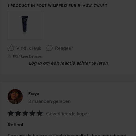
5
1 PRODUCT IN POST WIMPERKLEUR BLAUW-ZWART
Vind ik leuk
Reageer
1937 keer bekeken
Log in
om een reactie achter te laten
Frøya
3 maanden geleden
Het bericht is gemaakt 3 maanden geleden
Geverifieerde koper
Beoordeling:
Retinol
5
van
Een van de betere retinolcrèmes die ik heb geprobeerd, 