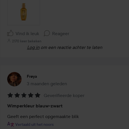
Vind ik leuk
Reageer
2170 keer bekeken
Log in
om een reactie achter te laten
Frøya
3 maanden geleden
Het bericht is gemaakt 3 maanden geleden
Geverifieerde koper
Beoordeling:
Wimperkleur blauw-zwart
5
van
Geeft een perfect opgemaakte blik
de
Vertaald uit het noors