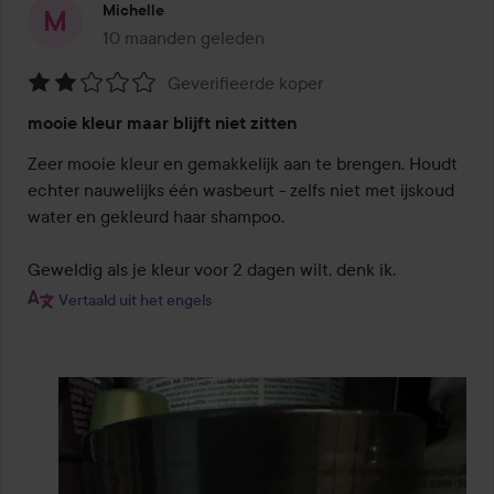
Michelle
10 maanden geleden
Het bericht is gemaakt 10 maanden geleden
Geverifieerde koper
Beoordeling:
mooie kleur maar blijft niet zitten
2
van
Zeer mooie kleur en gemakkelijk aan te brengen. Houdt 
de
echter nauwelijks één wasbeurt - zelfs niet met ijskoud 
5
water en gekleurd haar shampoo.

Geweldig als je kleur voor 2 dagen wilt, denk ik.
Vertaald uit het engels