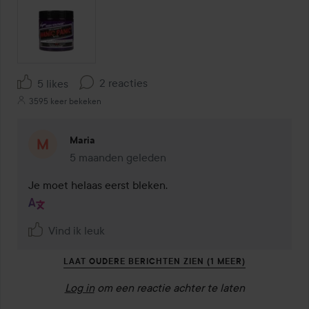
2 reacties
5 likes
3595 keer bekeken
Maria
5 maanden geleden
Reactie geladen 5 maanden geleden
Je moet helaas eerst bleken.
Vind ik leuk
LAAT OUDERE BERICHTEN ZIEN (1 MEER)
Log in
om een reactie achter te laten