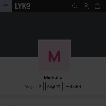
GA NAAR INHOUD
Michelle
Volgers
0
Volgt
10
VOLGEN