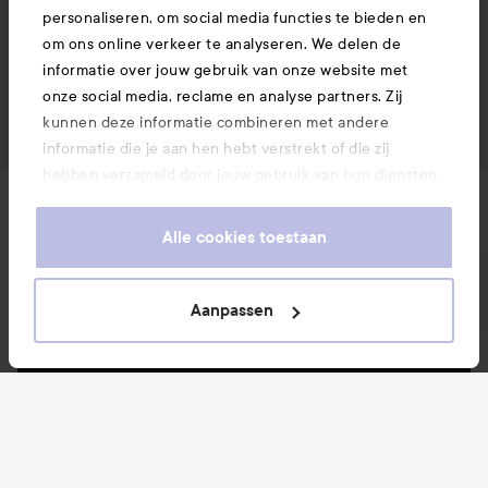
personaliseren, om social media functies te bieden en
om ons online verkeer te analyseren. We delen de
informatie over jouw gebruik van onze website met
onze social media, reclame en analyse partners. Zij
kunnen deze informatie combineren met andere
informatie die je aan hen hebt verstrekt of die zij
hebben verzameld door jouw gebruik van hun diensten.
Je keurt ons gebruik van cookies goed door onze
Nieuws en aanbiedingen
website te blijven gebruiken. Voor meer informatie over
Alle cookies toestaan
hoe je je cookie-instellingen kunt wijzigen, verwijzen we
je graag door naar ons cookiebeleid.
Volg ons
Aanpassen
Klantenservice
Informatie