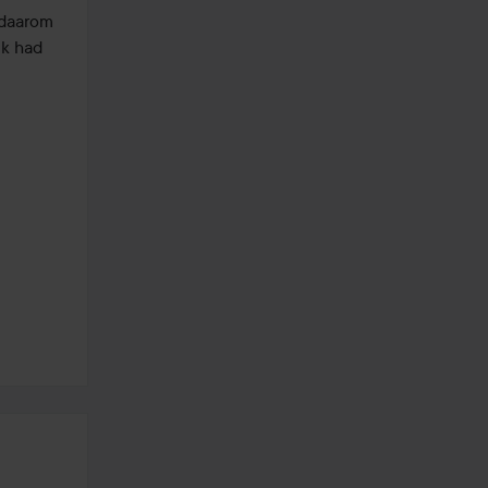
 daarom 
k had 