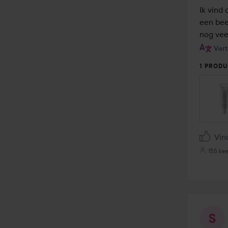
van
Ik vind 
de
een bee
5
nog vee
Vert
1 PRODU
Vin
155 ke