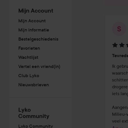
Mijn Account
Mijn Account
Mijn informatie
Bestelgeschiedenis
Favorieten
Beoord
Tevred
Wachtlijst
5
van
Ik gebr
Vertel een vriend(in)
de
waarschi
Club Lyko
5
schitte
Nieuwsbrieven
drogere 
iets lan
Aangena
Lyko
Milieu-v
Community
veel ext
Lyko Community