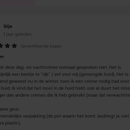
Silje
1 jaar geleden
Het bericht is gemaakt 1 jaar geleden
Geverifieerde koper
eling:
en
uik deze dag- en nachtcrème normaal gesproken niet. Het is 
jnlijk een beetje te "rijk" / vet voor mij (gemengde huid). Het is 
rend geweest nu in de winter, toen ik een crème nodig had voor i
huid. Ik vind dat het mooi in de huid trekt, ook al duurt het miss
ger dan andere crèmes die ik heb gebruikt (maar dat verwachtte ik
me geur. 

riendelijke verpakking (de pot waarin het komt, bedriegt je niet
ra plastic).