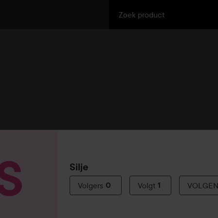
Silje
Volgers
0
Volgt
1
VOLGE