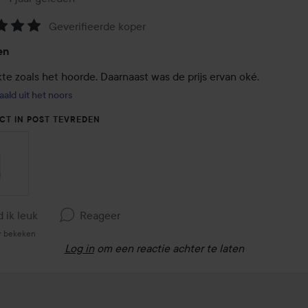
Geverifieerde koper
eling:
en
te zoals het hoorde. Daarnaast was de prijs ervan oké.
aald uit het noors
CT IN POST TEVREDEN
d ik leuk
Reageer
r bekeken
Log in
om een reactie achter te laten