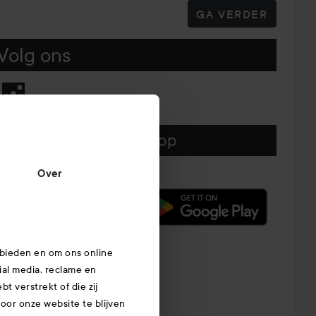
GA VERDER
Volg ons
Download hier onze app
Over
 bieden en om ons online
ial media, reclame en
t verstrekt of die zij
or onze website te blijven