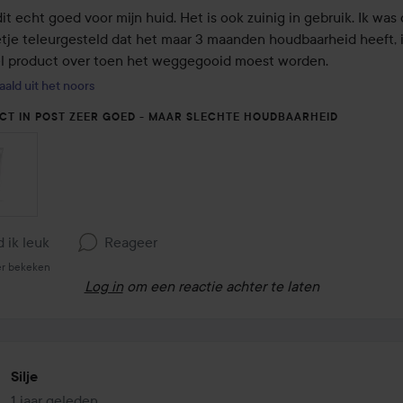
dit echt goed voor mijn huid. Het is ook zuinig in gebruik. Ik was
tje teleurgesteld dat het maar 3 maanden houdbaarheid heeft, i
l product over toen het weggegooid moest worden.
aald uit het noors
CT IN POST ZEER GOED - MAAR SLECHTE HOUDBAARHEID
d ik leuk
Reageer
er bekeken
Log in
om een reactie achter te laten
Silje
1 jaar geleden
Het bericht is gemaakt 1 jaar geleden