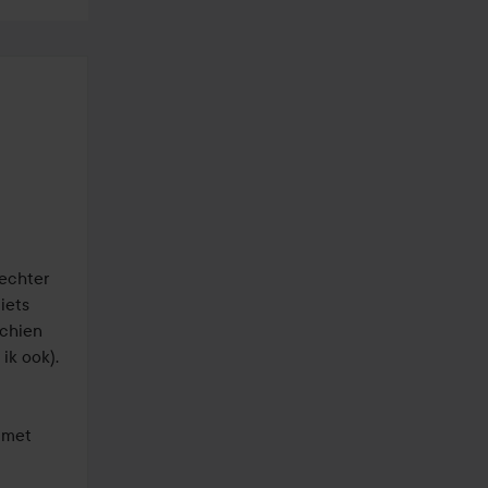
echter 
ets 
chien 
 ook). 

 met 