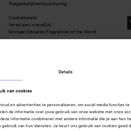
Toegankelijkheidsverklaring
Cookiebeleid
Vertel een vriend(in)
Michael Edwards Fragrances of the World
Betaalmethoden:
Details
Verzendmethoden:
ik van cookies
oud en advertenties te personaliseren, om social media functies te
elen de informatie over jouw gebruik van onze website met onze soc
Gecertificeerde veiligheid:
 deze informatie combineren met andere informatie die je aan hen heb
gebruik van hun diensten. Je keurt ons gebruik van cookies goed do