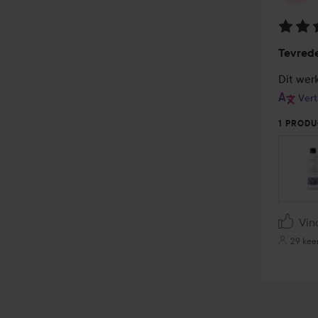
Beoord
Tevred
5
van
Dit werk
de
Vert
5
1 PRODU
Vin
29 kee