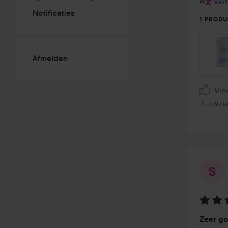
Vert
Notificaties
1 PRODU
Afmelden
Vin
2797 k
Beoord
Zeer go
4