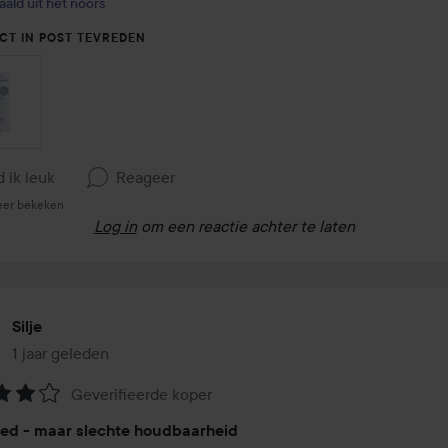
aald uit het noors
CT IN POST TEVREDEN
d ik leuk
Reageer
eer bekeken
Log in
om een reactie achter te laten
Silje
1 jaar geleden
Het bericht is gemaakt 1 jaar geleden
Geverifieerde koper
eling:
ed - maar slechte houdbaarheid