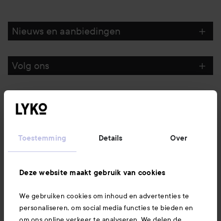
Nieuws en aanbiedingen
Volg ons
Klantenservice
Informatie
Toestemming
Details
Over
Ook interessant
Deze website maakt gebruik van cookies
We gebruiken cookies om inhoud en advertenties te
Download hier onze app
personaliseren, om social media functies te bieden en
om ons online verkeer te analyseren. We delen de