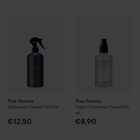
Five Oceans
Bathroom Cleaner
500 ml
Five Oceans
Fabric Freshener
€12,50
Five Oceans
Five Oceans
Bathroom Cleaner
500 ml
Fabric Freshener Travel
100
ml
€12,50
€8,90