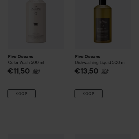
Five Oceans
Five Oceans
Color Wash
500 ml
Dishwashing Liquid
500 ml
€11,50
€13,50
KOOP
KOOP
Five Oceans
Down Wash
500 ml
Five Oceans
Dryer Ball Wool
1 
€13,50