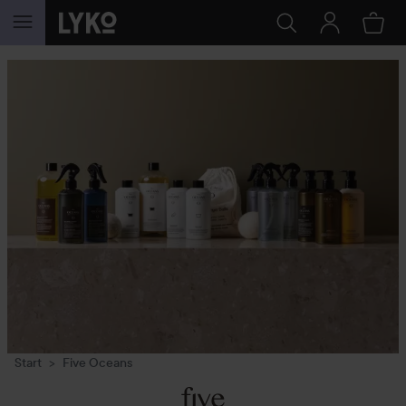
GA NAAR INHOUD
Start
Five Oceans