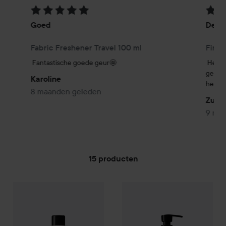
Beoordeling: 5 van de 5
Beoor
Goed
De Fa
Fabric Freshener Travel 100 ml
Fine 
Fantastische goede geur🤩
Het ru
geur bl
Karoline
het vo
8 maanden geleden
Zuku
9 ma
15 producten
Five Oceans
GA NAAR FILTER
Color Wash
500 ml
Five Oceans
Dishwashing Liq
€11,50