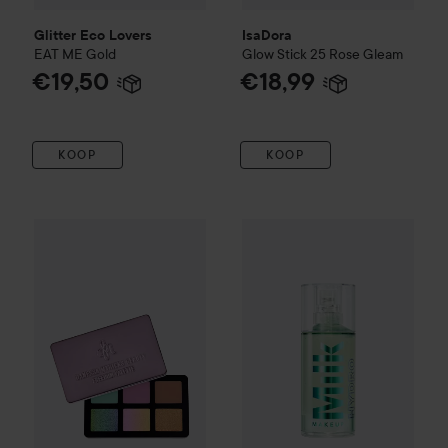
Glitter Eco Lovers
IsaDora
EAT ME
Gold
Glow Stick
25 Rose Gleam
€19,50
€18,99
KOOP
KOOP
Danessa Myricks Beauty
Lightwork Freedom Mini Palette
Milk Makeup
Hydro Grip Prim
Pa