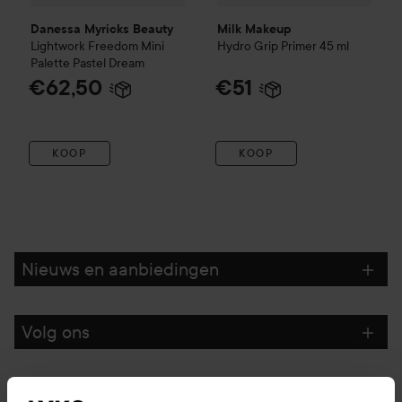
Danessa Myricks Beauty
Milk Makeup
Lightwork Freedom Mini
Hydro Grip Primer
45 ml
Palette
Pastel Dream
€62,50
€51
KOOP
KOOP
Nieuws en aanbiedingen
Volg ons
Klantenservice