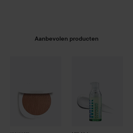
Aanbevolen producten
Make Up Store
Iconic Glow Bronzer
Milk Makeup
Mini Hydro Grip 
20 Terracotta
SPONSORED