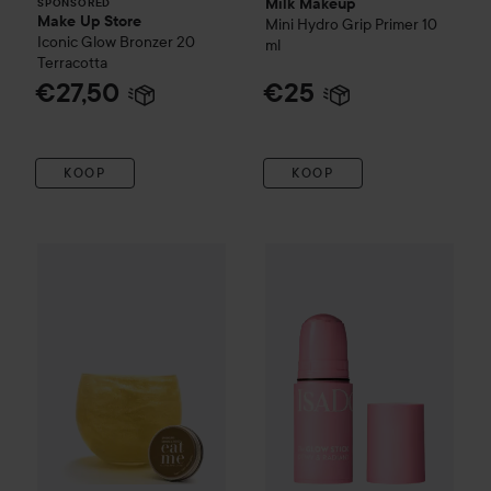
Milk Makeup
SPONSORED
Make Up Store
Mini Hydro Grip Primer
10
Iconic Glow Bronzer
20
ml
Terracotta
€27,50
€25
KOOP
KOOP
Glitter Eco Lovers
EAT ME
Gold
IsaDora
Glow Stick
25 Rose G
€19,50