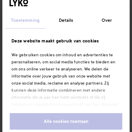
Informatie
Toestemming
Details
Over
Ook interessant
Deze website maakt gebruik van cookies
We gebruiken cookies om inhoud en advertenties te
Download hier onze app
personaliseren, om social media functies te bieden en
om ons online verkeer te analyseren. We delen de
informatie over jouw gebruik van onze website met
onze social media, reclame en analyse partners. Zij
kunnen deze informatie combineren met andere
informatie die je aan hen hebt verstrekt of die zij
hebben verzameld door jouw gebruik van hun diensten.
Je keurt ons gebruik van cookies goed door onze
website te blijven gebruiken. Voor meer informatie over
Alle cookies toestaan
hoe je je cookie-instellingen kunt wijzigen, verwijzen we