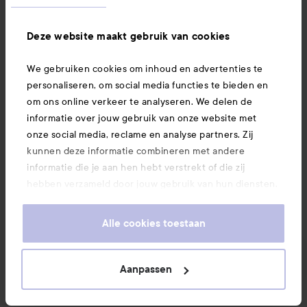
Ook interessant
Deze website maakt gebruik van cookies
We gebruiken cookies om inhoud en advertenties te
Download hier onze app
personaliseren, om social media functies te bieden en
om ons online verkeer te analyseren. We delen de
informatie over jouw gebruik van onze website met
onze social media, reclame en analyse partners. Zij
kunnen deze informatie combineren met andere
informatie die je aan hen hebt verstrekt of die zij
hebben verzameld door jouw gebruik van hun diensten.
Je keurt ons gebruik van cookies goed door onze
website te blijven gebruiken. Voor meer informatie over
Alle cookies toestaan
hoe je je cookie-instellingen kunt wijzigen, verwijzen we
je graag door naar ons cookiebeleid.
Aanpassen
Copyright 2026