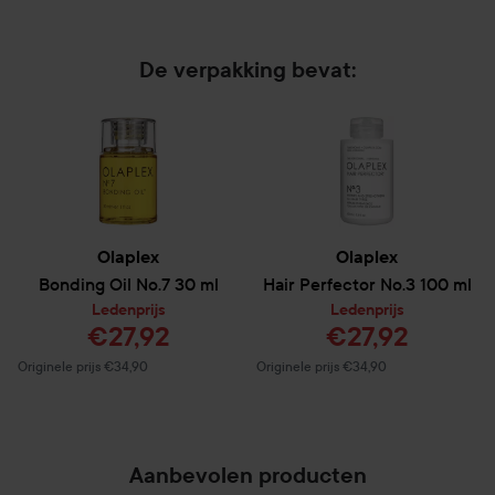
De verpakking bevat:
Olaplex
Olaplex
Bonding Oil No.7
30 ml
Hair Perfector No.3
100 ml
Ledenprijs
Ledenprijs
€27,92
€27,92
Normale prijs €34,90
Normale prijs €34,90
Originele prijs €34,90
Originele prijs €34,90
Aanbevolen producten