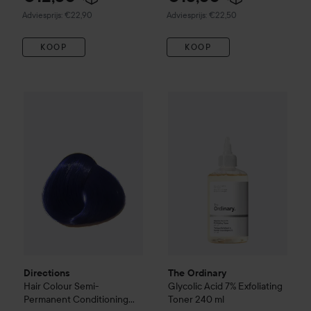
Aanbevolen prijs €22,90
Aanbevolen prijs €22,50
Adviesprijs: €22,90
Adviesprijs: €22,50
KOOP
KOOP
Directions
Hair Colour
Semi-Permanent Conditioning Hair C
The Ordinary
Glycolic Acid 7%
Directions
The Ordinary
Hair Colour
Semi-
Glycolic Acid 7% Exfoliating
Permanent Conditioning
Toner
240 ml