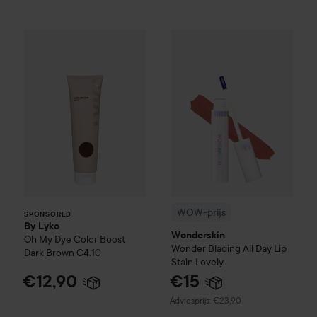
By Lyko
Oh My Dye Color Boost
Dark Brown C4.10
WOW-prijs
Wonderskin
Wonder 
SPONSORED
WOW-prijs
SPONSORED
By Lyko
Wonderskin
Oh My Dye Color Boost
Wonder Blading All Day Lip
Dark Brown C4.10
Stain
Lovely
€12,90
€15
Aanbevolen prijs €23,90
Adviesprijs: €23,90