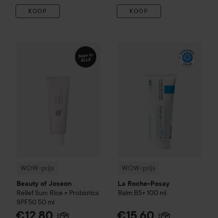
KOOP
KOOP
WOW-prijs
Beauty of Joseon
Relief Sun: Rice + Probiotics 
WOW-prijs
La Roche-Posay
Ba
WOW-prijs
WOW-prijs
Beauty of Joseon
La Roche-Posay
Relief Sun: Rice + Probiotics
Balm B5+
100 ml
SPF50
50 ml
€12,80
€15,60