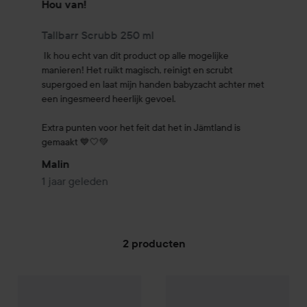
Hou van!
Tallbarr Scrubb 250 ml
Ik hou echt van dit product op alle mogelijke 
manieren! Het ruikt magisch, reinigt en scrubt 
supergoed en laat mijn handen babyzacht achter met 
een ingesmeerd heerlijk gevoel.

Extra punten voor het feit dat het in Jämtland is 
gemaakt 💙🤍💚
Malin
1 jaar geleden
2 producten
Knut Sweden
GA NAAR FILTER
Tallbarr Soap
500 ml
Knut Sweden
Tallbarr Scrubb
2
€22,50