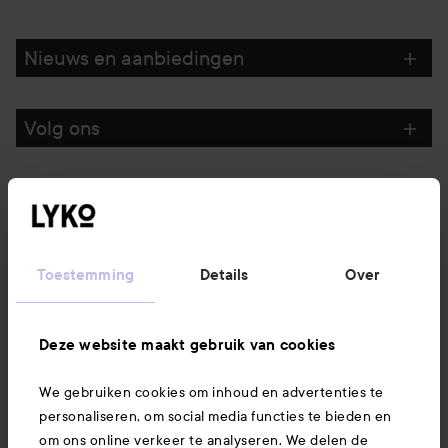
Nieuws en aanbiedingen
Volg ons
Klantenservice
Informatie
Toestemming
Details
Over
Ook interessant
Deze website maakt gebruik van cookies
We gebruiken cookies om inhoud en advertenties te
Download hier onze app
personaliseren, om social media functies te bieden en
om ons online verkeer te analyseren. We delen de