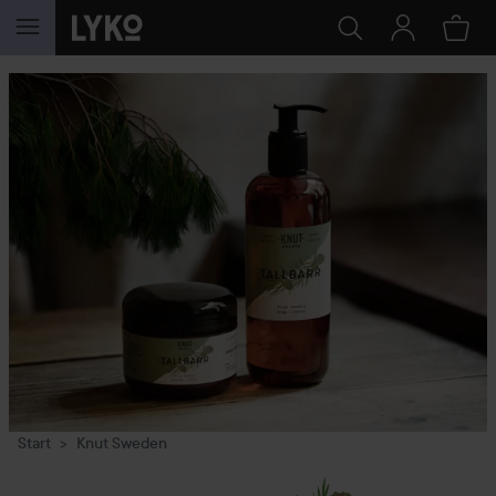
GA NAAR INHOUD
Start
Knut Sweden