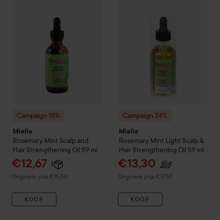
Campaign 18%
Campaign 24%
Mielle
Mielle
Rosemary Mint Scalp and
Rosemary Mint Light Scalp &
Hair Strengthening Oil
59 ml
Hair Strengthening Oil
59 ml
Aanbiedingsprijs
Aanbiedingsprijs
€12,67
€13,30
Normale prijs €15,50
Normale prijs €17,50
Originele prijs €15,50
Originele prijs €17,50
KOOP
KOOP