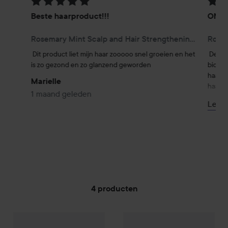
Beoordeling: 5 van de 5
Beoor
Beste haarproduct!!!
ONGE
Rosemary Mint Scalp and Hair Strengthening Oil 59 ml
Dit product liet mijn haar zooooo snel groeien en het 
Deze v
is zo gezond en zo glanzend geworden
biotin
haarst
Marielle
haargr
1 maand geleden
geeft 
Lees
pluizi
glanze
achterb
4 producten
GA NAAR FILTER
Campaign 18%
Mielle
Rosemary Mint Scalp and Hair Strength
Campaign 24%
Mielle
Rosemary