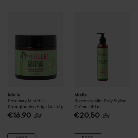
Mielle
Rosemary Mint Hair Strengthening Edge Gel
Mielle
Rosemary Mint Daily S
57 g
€16,
Mielle
Mielle
Rosemary Mint Hair
Rosemary Mint Daily Styling
Strengthening Edge Gel
57 g
Créme
240 ml
€16,90
€20,50
KOOP
KOOP