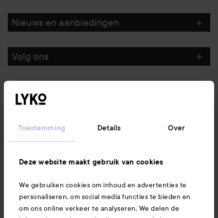
Nieuws en aanbiedingen
Volg ons
Klantenservice
Informatie
Toestemming
Details
Over
Ook interessant
Deze website maakt gebruik van cookies
We gebruiken cookies om inhoud en advertenties te
Download hier onze app
personaliseren, om social media functies te bieden en
om ons online verkeer te analyseren. We delen de