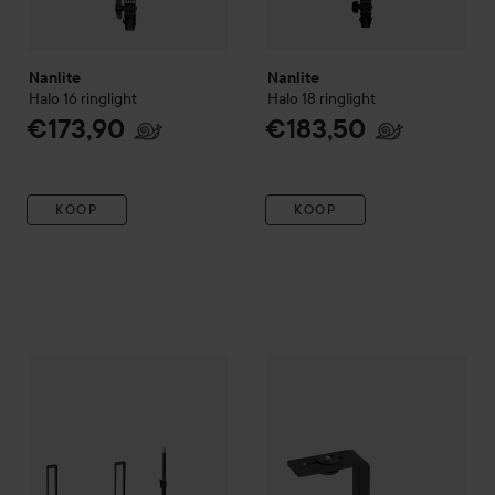
Nanlite
Nanlite
Halo 16 ringlight
Halo 18 ringlight
€173,90
€183,50
KOOP
KOOP
Nanlite
Mira 26B inkl stativ LG-L170
Nanlite
Halo camera bracket
€152,90
€