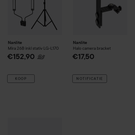
Nanlite
Nanlite
Mira 26B inkl stativ LG-L170
Halo camera bracket
€152,90
€17,50
KOOP
NOTIFICATIE
Nanlite
Light-Stand LS-170
€21,90