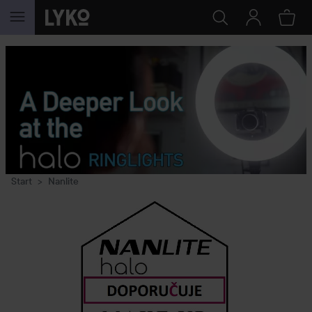
GA NAAR INHOUD
Start
Nanlite
Nanlite