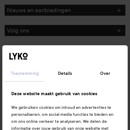
Nieuws en aanbiedingen
Volg ons
Klantenservice
Informatie
Toestemming
Details
Over
Ook interessant
Deze website maakt gebruik van cookies
We gebruiken cookies om inhoud en advertenties te
Download hier onze app
personaliseren, om social media functies te bieden en
om ons online verkeer te analyseren. We delen de
informatie over jouw gebruik van onze website met