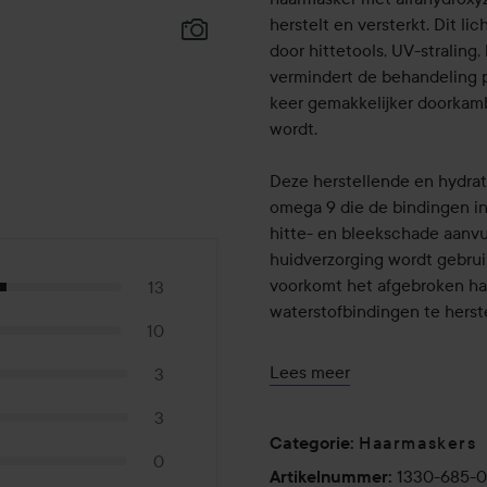
herstelt en versterkt. Dit l
door hittetools, UV-straling
vermindert de behandeling p
keer gemakkelijker doorkamb
wordt.
Deze herstellende en hydra
omega 9 die de bindingen in
hitte- en bleekschade aanvu
huidverzorging wordt gebruik
voorkomt het afgebroken ha
13
waterstofbindingen te herste
10
Ultimate Repair Mask reinigt
Lees meer
3
of het nu dun, vet, fijn, dik, 
Aziatisch of afro is, waardoo
3
Haarmaskers
Categorie
:
0
Wella Professionals Ultimat
1330-685-
Artikelnummer
: