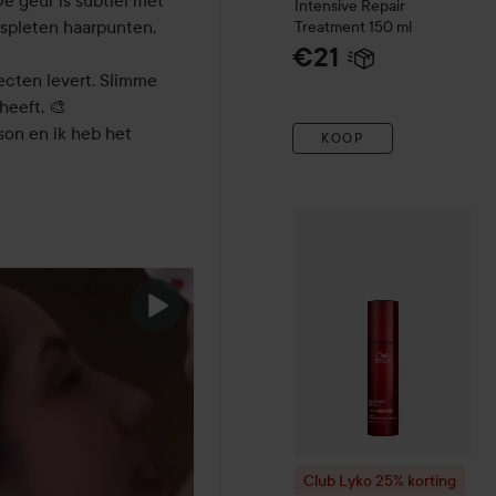
e geur is subtiel met 
Intensive Repair
spleten haarpunten, 
Treatment
150 ml
€21
ecten levert. Slimme 
eeft. 🎨

on en ik heb het 
KOOP
Club Lyko 25% korting
Wel
Club Lyko 25% korting