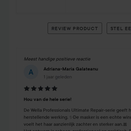
29
reviews
REVIEW PRODUCT
STEL E
Meest handige positieve reactie
Adriana-Maria Galateanu
1 jaar geleden
Het bericht is gemaakt 1 jaar geleden
Beoordeling:
Hou van de hele serie!
5
van
De Wella Professionals Ultimate Repair-serie geeft 
de
herstellende werking. ✨De masker is een echte winn
5
voelt het haar aanzienlijk zachter en sterker aan.🎀 
