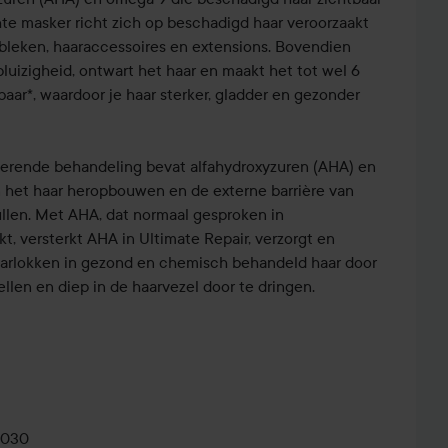
ichte masker richt zich op beschadigd haar veroorzaakt
, bleken, haaraccessoires en extensions. Bovendien
luizigheid, ontwart het haar en maakt het tot wel 6
aar*, waardoor je haar sterker, gladder en gezonder
terende behandeling bevat alfahydroxyzuren (AHA) en
 het haar heropbouwen en de externe barrière van
llen. Met AHA, dat normaal gesproken in
t, versterkt AHA in Ultimate Repair, verzorgt en
arlokken in gezond en chemisch behandeld haar door
llen en diep in de haarvezel door te dringen.
, detoxificeert en hydrateert alle haartypes en texturen,
steil, golvend, krullend, gekleurd, gehighlight, krullend,
r het geschikt is voor iedereen.
e Repair System is een door huidverzorging
0030