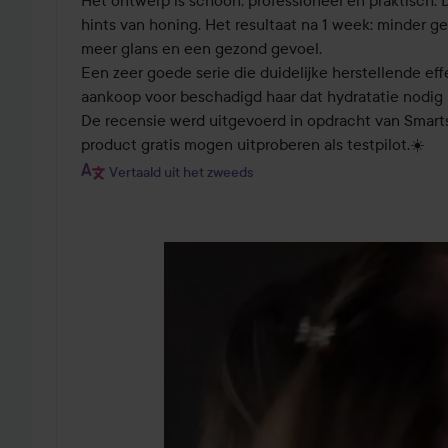
Het ontwerp is schoon, professioneel en praktisch. D
hints van honing. Het resultaat na 1 week: minder ge
meer glans en een gezond gevoel. 

Een zeer goede serie die duidelijke herstellende eff
aankoop voor beschadigd haar dat hydratatie nodig h
De recensie werd uitgevoerd in opdracht van Smarts
product gratis mogen uitproberen als testpilot.☀️
Vertaald uit het zweeds