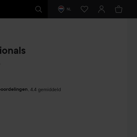
NL
ionals
r
eoordelingen
,
4.4 gemiddeld