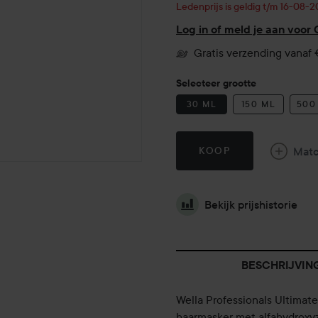
Ledenprijs is geldig t/m 16-08-
Log in of meld je aan voor
Gratis verzending vanaf 
Selecteer grootte
30 ML
150 ML
500
Mat
KOOP
Bekijk prijshistorie
BESCHRIJVIN
Wella Professionals Ultimat
haarmasker met alfahydroxy