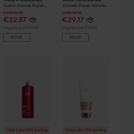
Fusion
Intense Repair
Ultimate Repair
Miracle
Mask
150 ml
Hair Rescue
30 ml
Ledenprijs
Ledenprijs
€22,87
€29,17
Normale prijs €30,50
Normale prijs €38,90
Originele prijs €30,50
Originele prijs €38,90
KOOP
KOOP
Ledenpr
€26,6
la Professionals
Club Lyko 25% korting
Ultimate Repair
Wella Professionals
Club Lyko 25% korting
Protective Leave-in
Ultimate Repair
95 ml
Wella Profe
Sha
Normale prijs
Club Lyko 25% korting
Club Lyko 25% korting