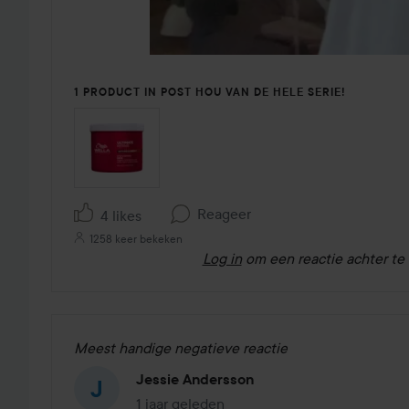
1 PRODUCT IN POST HOU VAN DE HELE SERIE!
Reageer
4 likes
1258 keer bekeken
Log in
om een reactie achter te 
Meest handige negatieve reactie
Jessie Andersson
1 jaar geleden
Het bericht is gemaakt 1 jaar geleden