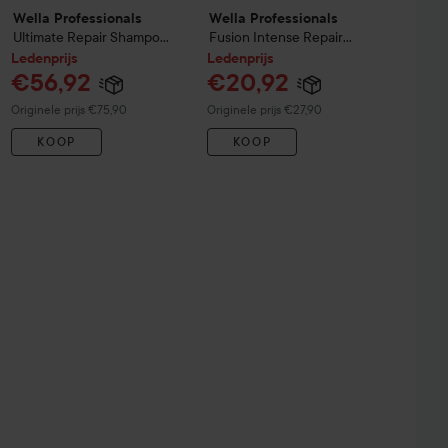
Wella Professionals
Wella Professionals
Ultimate Repair
Shampoo
Fusion
Intense Repair
1000 ml
Conditioner
200 ml
Ledenprijs
Ledenprijs
€56,92
€20,92
Normale prijs €75,90
Normale prijs €27,90
Originele prijs €75,90
Originele prijs €27,90
KOOP
KOOP