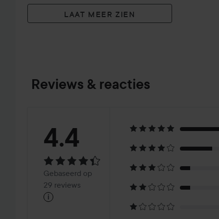
LAAT MEER ZIEN
Reviews & reacties
Beoordeling:
4.4
4.4
Gebaseerd
Gebaseerd op
op
29 reviews
i