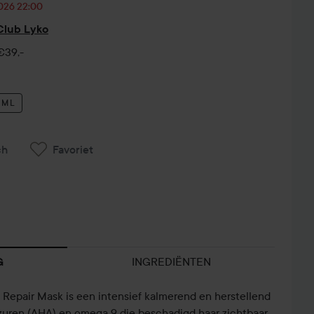
2026 22:00
 Club Lyko
€39,-
 ML
ch
Favoriet
INGREDIËNTEN
G
e Repair Mask is een intensief kalmerend en herstellend
zuren (AHA) en omega 9 die beschadigd haar zichtbaar