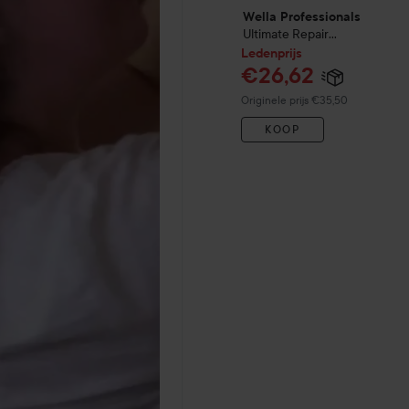
Wella Professionals
Ultimate Repair
Protective Leave-in
95 ml
Ledenprijs
€26,62
Normale prijs €35,50
Originele prijs €35,50
KOOP