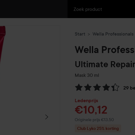
Start
Wella Professionals
Wella Profess
Ultimate Repai
Mask
30 ml
29 b
Ga naar Reviews & reacties
Ledenprijs
€10,12
Normale prijs €13,50
Originele prijs €13,50
Club Lyko 25% korting