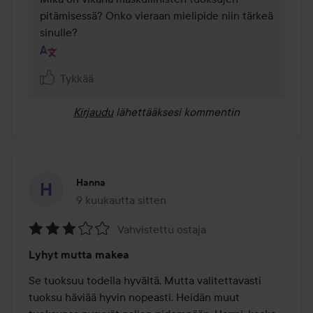
pitämisessä? Onko vieraan mielipide niin tärkeä 
sinulle?
Tykkää
Kirjaudu
lähettääksesi kommentin
Hanna
9 kuukautta sitten
Viesti luotiin 9 kuukautta sitten
Vahvistettu ostaja
Arvosana:
Lyhyt mutta makea
3
/
Se tuoksuu todella hyvältä. Mutta valitettavasti 
5
tuoksu häviää hyvin nopeasti. Heidän muut 