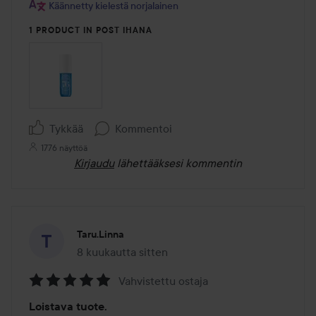
Käännetty kielestä norjalainen
1 PRODUCT IN POST IHANA
Tykkää
Kommentoi
1776 näyttöä
Kirjaudu
lähettääksesi kommentin
Taru.Linna
8 kuukautta sitten
Viesti luotiin 8 kuukautta sitten
Vahvistettu ostaja
Arvosana:
Loistava tuote.
5