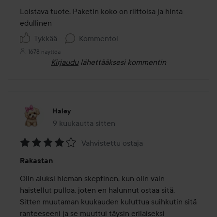
/
Loistava tuote. Paketin koko on riittoisa ja hinta 
5
edullinen
Tykkää
Kommentoi
1678 näyttöä
Kirjaudu
lähettääksesi kommentin
Haley
9 kuukautta sitten
Viesti luotiin 9 kuukautta sitten
Vahvistettu ostaja
Arvosana:
Rakastan
4
/
Olin aluksi hieman skeptinen, kun olin vain 
5
haistellut pulloa, joten en halunnut ostaa sitä. 
Sitten muutaman kuukauden kuluttua suihkutin sitä 
ranteeseeni ja se muuttui täysin erilaiseksi 