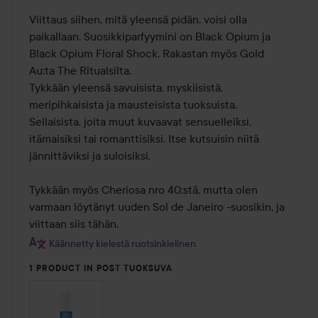
Viittaus siihen, mitä yleensä pidän, voisi olla 
paikallaan. Suosikkiparfyymini on Black Opium ja 
Black Opium Floral Shock. Rakastan myös Gold 
Au:ta The Ritualsilta. 

Tykkään yleensä savuisista, myskiisistä, 
meripihkaisista ja mausteisista tuoksuista. 
Sellaisista, joita muut kuvaavat sensuelleiksi, 
itämaisiksi tai romanttisiksi. Itse kutsuisin niitä 
jännittäviksi ja suloisiksi. 

Tykkään myös Cheriosa nro 40:stä, mutta olen 
varmaan löytänyt uuden Sol de Janeiro -suosikin, ja 
viittaan siis tähän.
Käännetty kielestä ruotsinkielinen
1 PRODUCT IN POST TUOKSUVA