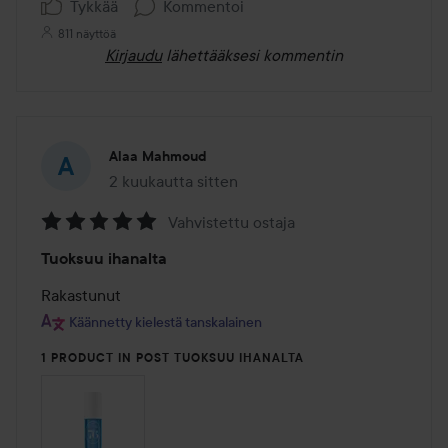
Tykkää
Kommentoi
811 näyttöä
Kirjaudu
lähettääksesi kommentin
Alaa Mahmoud
2 kuukautta sitten
Viesti luotiin 2 kuukautta sitten
Vahvistettu ostaja
Arvosana:
Tuoksuu ihanalta
5
/
Rakastunut
5
Käännetty kielestä tanskalainen
1 PRODUCT IN POST TUOKSUU IHANALTA