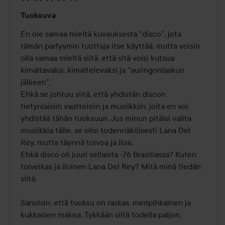
Arvosana:
Tuoksuva
5
/
En ole samaa mieltä kuvauksesta "disco", jota 
5
tämän parfyymin tuottaja itse käyttää, mutta voisin 
olla samaa mieltä siitä, että sitä voisi kutsua 
kimaltavaksi, kimaltelevaksi ja "auringonlaskun 
jälkeen". 

Ehkä se johtuu siitä, että yhdistän discon 
tietynlaisiin vaatteisiin ja musiikkiin, joita en voi 
yhdistää tähän tuoksuun. Jos minun pitäisi valita 
musiikkia tälle, se olisi todennäköisesti Lana Del 
Rey, mutta täynnä toivoa ja iloa. 

Ehkä disco oli juuri sellaista -76 Brasiliassa? Kuten 
toiveikas ja iloinen Lana Del Rey? Mitä minä tiedän 
siitä. 

Sanoisin, että tuoksu on raskas, meripihkainen ja 
kukkaisen makea. Tykkään siitä todella paljon. 
