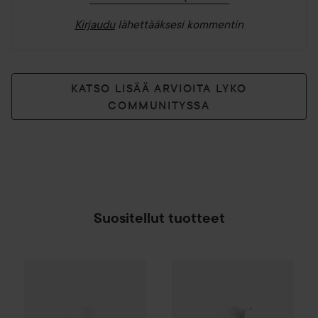
Kirjaudu
lähettääksesi kommentin
KATSO LISÄÄ ARVIOITA LYKO
COMMUNITYSSA
Suositellut tuotteet
Sol De Janeiro
Body Badalada 
Combo Deal 25%
Sol De Janeiro
Cheirosa 91 Perfume Mist
9