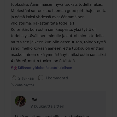
tuoksuksi. Äärimmäisen hyvä tuoksu, todella rakas. 
Mielestäni se tuoksuu hieman good girl -hajusteelta 
ja nämä kaksi yhdessä ovat äärimmäinen 
yhdistelmä. Rakastan tätä todella!! 

Kuitenkin, kun ostin sen kaupasta, yksi tyttö oli 
todella ystävällinen minulle ja auttoi minua todella, 
mutta sen jälkeen kun olin ostanut sen, toinen tyttö 
sanoi melko kovaan ääneen, että tuoksu oli erittäin 
maskuliininen eikä ymmärtänyt, miksi ostin sen, siksi 
4 tähteä, mutta tuoksu on 5 tähteä.
Käännetty kielestä ruotsinkielinen
1 kommentti
2 tykkää
2086 näyttöä
Iffat
9 kuukautta sitten
Kommentti lisättiin 9 kuukautta sitten
Mikä on vikana maskuliinisten tuoksujen 