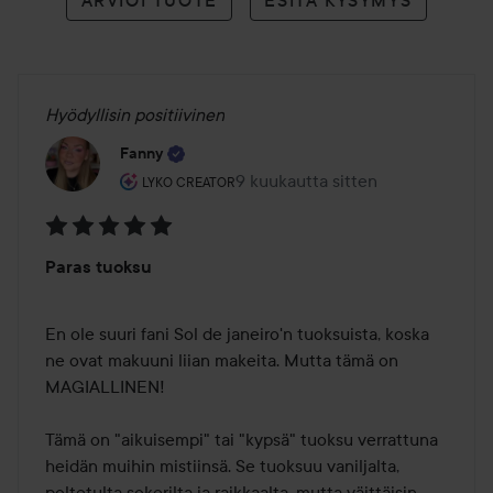
Hyödyllisin positiivinen
Fanny
Käyttäjän rooli: Lyko Creator.
9 kuukautta sitten
Viesti luotiin 9 kuukautta sitten
LYKO CREATOR
Arvosana:
Paras tuoksu
5
/
5
En ole suuri fani Sol de janeiro'n tuoksuista, koska 
ne ovat makuuni liian makeita. Mutta tämä on 
MAGIALLINEN! 

Tämä on "aikuisempi" tai "kypsä" tuoksu verrattuna 
heidän muihin mistiinsä. Se tuoksuu vaniljalta, 
poltetulta sokerilta ja raikkaalta, mutta väittäisin, 