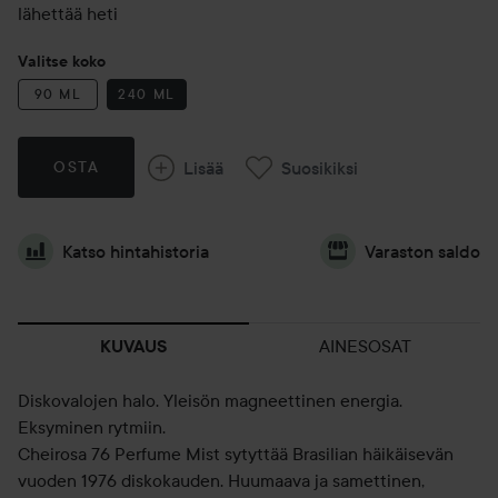
lähettää heti
Valitse koko
90 ML
240 ML
Lisää
Suosikiksi
OSTA
Katso hintahistoria
Varaston saldo
AINESOSAT
KUVAUS
Diskovalojen halo. Yleisön magneettinen energia.
Eksyminen rytmiin.
Cheirosa 76 Perfume Mist sytyttää Brasilian häikäisevän
vuoden 1976 diskokauden. Huumaava ja samettinen,