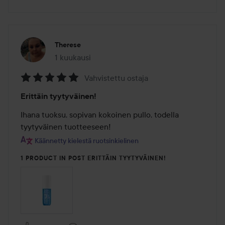
Therese
1 kuukausi
Viesti luotiin 1 kuukausi
Vahvistettu ostaja
Arvosana:
Erittäin tyytyväinen!
5
/
Ihana tuoksu, sopivan kokoinen pullo, todella 
5
tyytyväinen tuotteeseen!
Käännetty kielestä ruotsinkielinen
1 PRODUCT IN POST ERITTÄIN TYYTYVÄINEN!