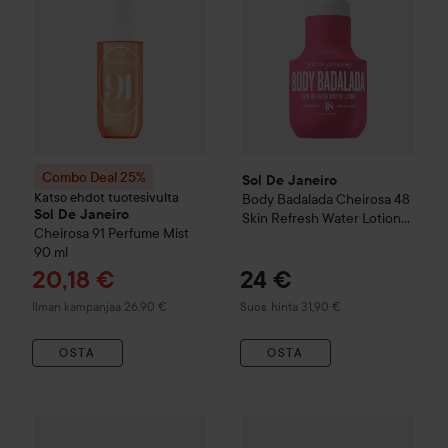
Combo Deal 25%
Sol De Janeiro
Katso ehdot tuotesivulta
Body Badalada Cheirosa 48
Sol De Janeiro
Skin Refresh Water Lotion
Cheirosa 91 Perfume Mist
400 ml
90 ml
Tarjoushinta
20,18 €
24 €
Suositeltu hinta 31,90 €
Ilman kampanjaa 26,90 €
Suos. hinta 31,90 €
OSTA
OSTA
Sol De Janeiro
Delicia Drench
Combo Deal 25%
Sol De Janeiro
Cheirosa '40 Jelly Perfume