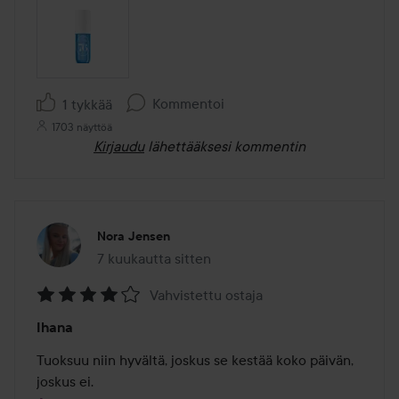
Kommentoi
1 tykkää
1703 näyttöä
Kirjaudu
lähettääksesi kommentin
Nora Jensen
7 kuukautta sitten
Viesti luotiin 7 kuukautta sitten
Vahvistettu ostaja
Arvosana:
Ihana
4
/
Tuoksuu niin hyvältä, joskus se kestää koko päivän, 
5
joskus ei.