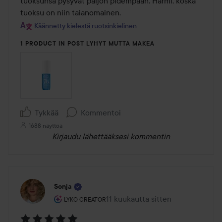
tuoksunsa pysyvät paljon pidempään. Harmi, koska 
tuoksu on niin taianomainen.
Käännetty kielestä ruotsinkielinen
1 PRODUCT IN POST LYHYT MUTTA MAKEA
Tykkää
Kommentoi
1688 näyttöä
Kirjaudu
lähettääksesi kommentin
Sonja
Käyttäjän rooli: Lyko Creator.
11 kuukautta sitten
Viesti luotiin 11 kuukautta sitten
LYKO CREATOR