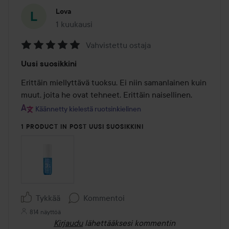
Lova
1 kuukausi
Viesti luotiin 1 kuukausi
Vahvistettu ostaja
Arvosana:
Uusi suosikkini
5
/
Erittäin miellyttävä tuoksu. Ei niin samanlainen kuin 
5
muut, joita he ovat tehneet. Erittäin naisellinen.
Käännetty kielestä ruotsinkielinen
1 PRODUCT IN POST UUSI SUOSIKKINI
Tykkää
Kommentoi
814 näyttöä
Kirjaudu
lähettääksesi kommentin