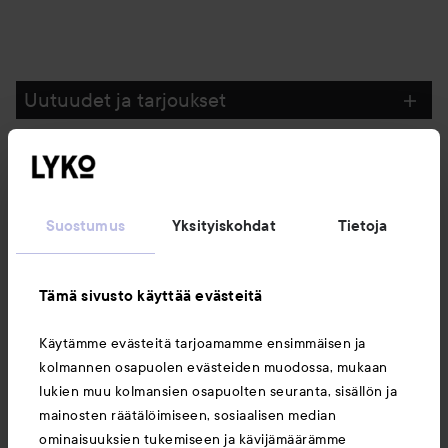
Uutuudet ja tarjoukset
Seuraa meitä
Suostumus
Yksityiskohdat
Tietoja
Asiakaspalvelu
Tämä sivusto käyttää evästeitä
Tietoja
Käytämme evästeitä tarjoamamme ensimmäisen ja
kolmannen osapuolen evästeiden muodossa, mukaan
Saattaisit myös tykätä
lukien muu kolmansien osapuolten seuranta, sisällön ja
mainosten räätälöimiseen, sosiaalisen median
ominaisuuksien tukemiseen ja kävijämäärämme