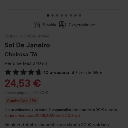
5 lookia
7 käyttäjäkuvat
Etusivu
Sol De Janeiro
Sol De Janeiro
Cheirosa '76
Perfume Mist
240 ml
10 arvosana
,
4.7 keskimäärin
Siirtyä jhk Arvosana & kommentit
Tarjoushinta
24,53 €
Ilman kampanjaa 32,70 €
Combo Deal 25%
Hinta voimassa kun ostat 2 vapaavalintaista tuotetta 39 € eurolla.
Tarjous voimassa 09.08.2026 klo 22.00 asti
Ilmainen toimitusmahdollisuus alkaen 30 €, voidaan