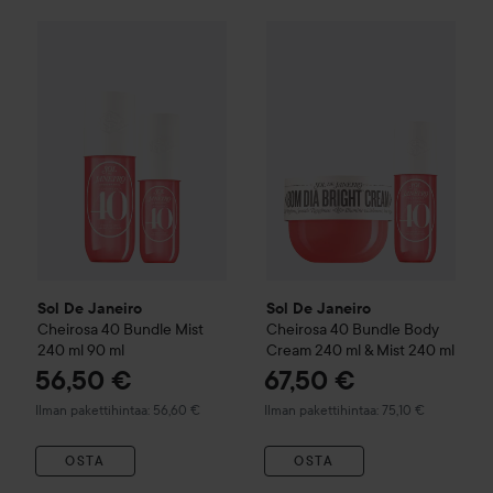
56,50
Sol De Janeiro
Cheirosa 40 Bundle Mist 240 ml 90 ml
Sol De Janeiro
Cheirosa 40 B
Ilman pakett
Sol De Janeiro
Sol De Janeiro
Cheirosa 40 Bundle Mist
Cheirosa 40 Bundle Body
240 ml 90 ml
Cream 240 ml & Mist 240 ml
56,50 €
67,50 €
Ilman pakettihintaa: 56,60 €
Ilman pakettihintaa: 75,10 €
OSTA
OSTA