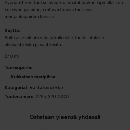
hypnoottinen tuoksu avautuu mustaherukan kipinällä, kun
keskiyön jasmiini ja rehevä freesia tanssivat
meripihkapuiden kanssa.
Käyttö:
Suihkaise milloin vain ja kaikkialle, iholle, hiuksiin,
alusvaatteisiin ja vaatteisiin.
240 ml
Tuoksuperhe
Kukkainen meripihka
Vartalosuihke
Kategoriat
:
2295-220-0240
Tuotenumero
:
Ostetaan yleensä yhdessä