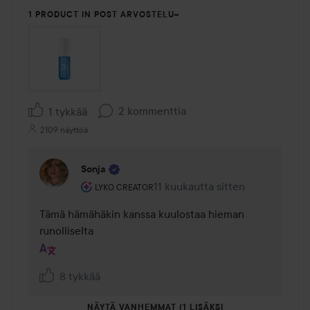
1 PRODUCT IN POST ARVOSTELU~
2 kommenttia
1 tykkää
2109 näyttöä
Sonja
Käyttäjän rooli: Lyko Creator.
11 kuukautta sitten
Kommentti lisättiin 11 kuukautta
LYKO CREATOR
Tämä hämähäkin kanssa kuulostaa hieman 
runolliselta
8 tykkää
NÄYTÄ VANHEMMAT (1 LISÄKSI