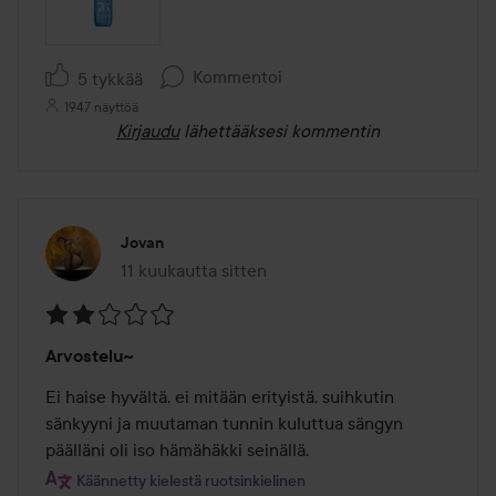
Kommentoi
5 tykkää
1947 näyttöä
Kirjaudu
lähettääksesi kommentin
Jovan
11 kuukautta sitten
Viesti luotiin 11 kuukautta sitten
Arvosana:
Arvostelu~
2
/
Ei haise hyvältä, ei mitään erityistä, suihkutin 
5
sänkyyni ja muutaman tunnin kuluttua sängyn 
päälläni oli iso hämähäkki seinällä.
Käännetty kielestä ruotsinkielinen