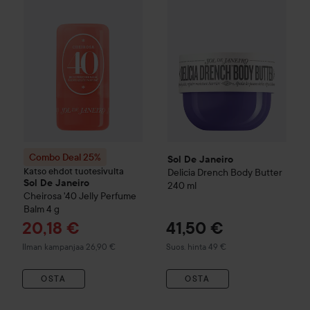
Combo Deal 25%
Sol De Janeiro
Katso ehdot tuotesivulta
Delicia Drench Body Butter
Sol De Janeiro
240 ml
Cheirosa '40 Jelly Perfume
Balm
4 g
Tarjoushinta
20,18 €
41,50 €
Suositeltu hinta 49 €
Ilman kampanjaa 26,90 €
Suos. hinta 49 €
OSTA
OSTA