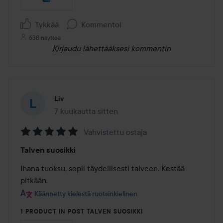
Tykkää
Kommentoi
638 näyttöä
Kirjaudu
lähettääksesi kommentin
Liv
7 kuukautta sitten
Viesti luotiin 7 kuukautta sitten
Vahvistettu ostaja
Arvosana:
Talven suosikki
5
/
Ihana tuoksu, sopii täydellisesti talveen. Kestää 
5
pitkään.
Käännetty kielestä ruotsinkielinen
1 PRODUCT IN POST TALVEN SUOSIKKI