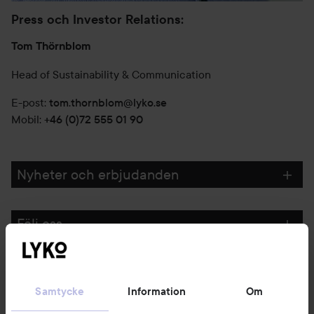
Press och Investor Relations:
Tom Thörnblom
Head of Sustainability & Communication
E-post:
tom.thornblom@lyko.se
Mobil:
+46 (0)72 555 01 90
Nyheter och erbjudanden
Följ oss
Kundservice
Samtycke
Information
Om