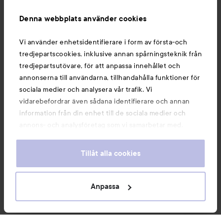
Information
Denna webbplats använder cookies
Du kanske också gillar
Vi använder enhetsidentifierare i form av första-och
tredjepartscookies, inklusive annan spårningsteknik från
tredjepartsutövare, för att anpassa innehållet och
annonserna till användarna, tillhandahålla funktioner för
sociala medier och analysera vår trafik. Vi
vidarebefordrar även sådana identifierare och annan
information från din enhet till de sociala medier och
annons- och analysföretag som vi samarbetar med.
Dessa kan i sin tur kombinera informationen med annan
information som du har tillhandahållit eller som de har
Tillåt alla cookies
samlat in när du har använt deras tjänster. Du godkänner
våra cookies vid fortsatt användande av vår webbplats.
Copyright 2026
För information om hur du kan ändra inställningarna för
Anpassa
E-handel av Avensia
cookies, se vår
Cookie Policy